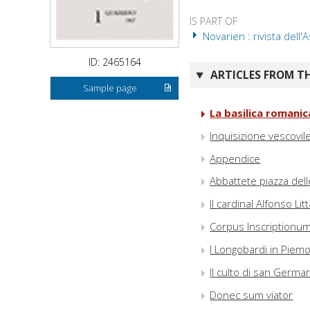
IS PART OF
Novarien : rivista dell'
ID: 2465164
ARTICLES FROM TH
Sample page
La basilica romanic
Inquisizione vescovile
Appendice
Abbattete piazza del
Il cardinal Alfonso Li
Corpus Inscriptionum
I Longobardi in Piem
Il culto di san Germa
Donec sum viator