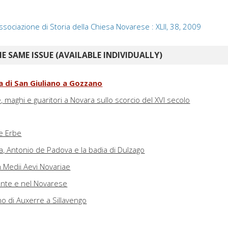
Associazione di Storia della Chiesa Novarese : XLII, 38, 2009
E SAME ISSUE (AVAILABLE INDIVIDUALLY)
a di San Giuliano a Gozzano
, maghi e guaritori a Novara sullo scorcio del XVI secolo
le Erbe
tta, Antonio de Padova e la badia di Dulzago
 Medii Aevi Novariae
onte e nel Novarese
no di Auxerre a Sillavengo