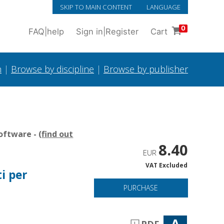
SKIP TO MAIN CONTENT
LANGUAGE
0
FAQ
|
help
Sign in
|
Register
Cart
h
|
Browse by discipline
|
Browse by publisher
oftware - (
find out
8.40
EUR
VAT Excluded
i per
PURCHASE
A