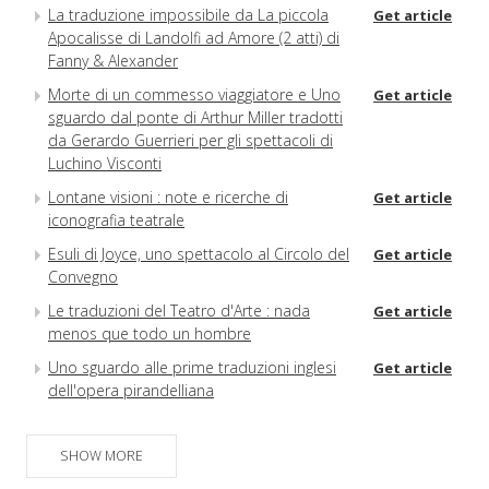
La traduzione impossibile da La piccola
Get article
Apocalisse di Landolfi ad Amore (2 atti) di
Fanny & Alexander
Morte di un commesso viaggiatore e Uno
Get article
sguardo dal ponte di Arthur Miller tradotti
da Gerardo Guerrieri per gli spettacoli di
Luchino Visconti
Lontane visioni : note e ricerche di
Get article
iconografia teatrale
Esuli di Joyce, uno spettacolo al Circolo del
Get article
Convegno
Le traduzioni del Teatro d'Arte : nada
Get article
menos que todo un hombre
Uno sguardo alle prime traduzioni inglesi
Get article
dell'opera pirandelliana
Gli svaghi della ricerca
Get article
SHOW MORE
Il Fondo Visconti presso la Fondazione
Get article
Istituto Gramsci