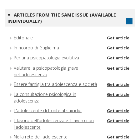
ARTICLES FROM THE SAME ISSUE (AVAILABLE
INDIVIDUALLY)
Editoriale
Get article
In ricordo di Guglielma
Get article
Per una psicopatologia evolutiva
Get article
Valutare la psicopatologia grave
Get article
nell'adolescenza
Essere famiglia tra adolescenza e società
Get article
La consultazione psicologica in
Get article
adolescenza
L'adolescente di fronte al suicidio
Get article
Il lavoro dell'adolescenza e il lavoro con
Get article
l'adolescente
Nella rete dell'adolescente
Get article