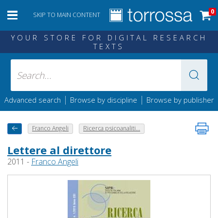
0
SKIP TO MAIN CONTENT
YOUR STORE FOR DIGITAL RESEARCH
TEXTS
|
|
Advanced search
Browse by discipline
Browse by publisher
Franco Angeli
Ricerca psicoanaliti...
Lettere al direttore
2011 -
Franco Angeli