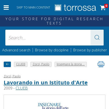
0
SKIP TO MAIN CONTENT
YOUR STORE FOR DIGITAL RESEARCH
TEXTS
|
|
Advanced search
Browse by discipline
Browse by publisher
CLUEB
Zorzi, Paolo
Insegnare la storia ...
Zorzi, Paolo
Lavorando in un Istituto d'Arte
2009 -
CLUEB