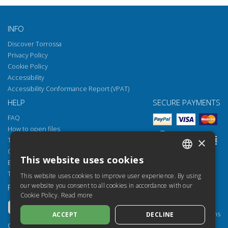
INFO
Discover Torrossa
Privacy Policy
Cookie Policy
Accessibility
Accessibility Conformance Report (VPAT)
HELP
SECURE PAYMENTS
FAQ
How to open files
×
Torrossa Reader
Copyright obligations
This website uses cookies
Email:
helpdesk@torrossa.com
ITALIAN
Tel:
+39 055 5018800
This website uses cookies to improve user experience. By using
SPANISH
our website you consent to all cookies in accordance with our
FOLLOW US
OUR RESOURCES
Cookie Policy.
Read more
FRENCH
Torrossa Info
Torrossa for Institutions
ACCEPT
DECLINE
ENGLISH
Torrossa Open
Copyright 2000-2026