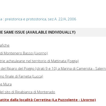
 : preistorica e protostorica, sez.A. 22/A, 2006
E SAME ISSUE (AVAILABLE INDIVIDUALLY)
rafiche
ca di Montenero Basso (Livorno)
rie acheuleane nel territorio di Mattinata (Foggia)
 del Riparo del Poggio (strati 9 e 10) a Marina di Camerota - Saler
iano finale di Farneta (Lucca)
lle Mura
 del sito di Ripabianca di Monterado
atite dalla località Cerretina (La Puzzolente - Livorno)