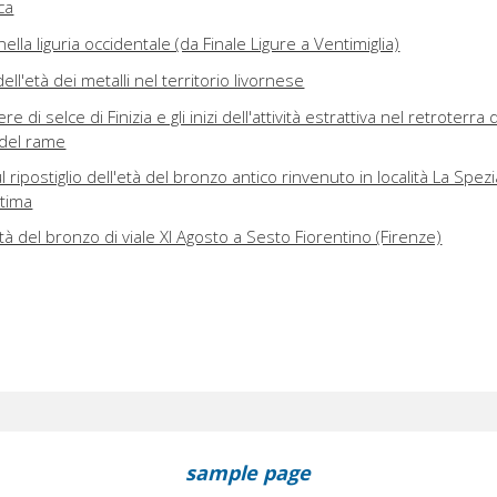
ca
ella liguria occidentale (da Finale Ligure a Ventimiglia)
ell'età dei metalli nel territorio livornese
e di selce di Finizia e gli inizi dell'attività estrattiva nel retroterra d
à del rame
 ripostiglio dell'età del bronzo antico rinvenuto in località La Spezi
ttima
tà del bronzo di viale XI Agosto a Sesto Fiorentino (Firenze)
sample page