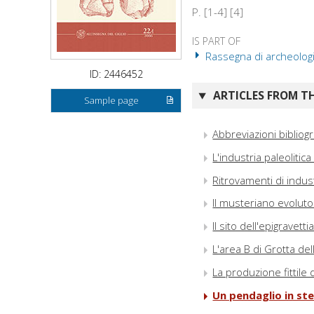
P. [1-4] [4]
IS PART OF
Rassegna di archeologia
ID: 2446452
ARTICLES FROM TH
Sample page
Abbreviazioni bibliog
L'industria paleoliti
Ritrovamenti di indust
Il musteriano evoluto
Il sito dell'epigravett
L'area B di Grotta de
La produzione fittile
Un pendaglio in ste