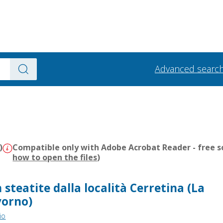
Advanced searc
)
Compatible only with Adobe Acrobat Reader - free s
how to open the files
)
 steatite dalla località Cerretina (La
vorno)
io