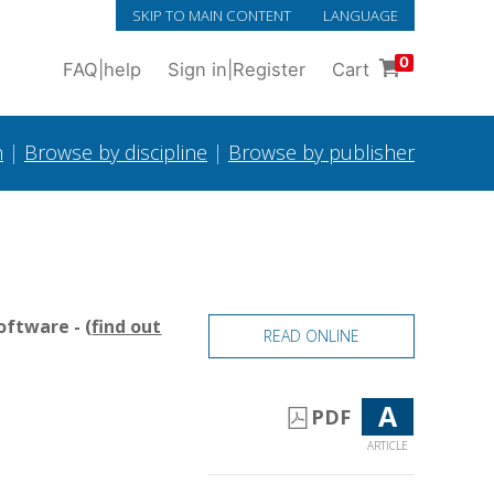
SKIP TO MAIN CONTENT
LANGUAGE
0
FAQ
|
help
Sign in
|
Register
Cart
h
|
Browse by discipline
|
Browse by publisher
oftware - (
find out
READ ONLINE
A
PDF
ARTICLE