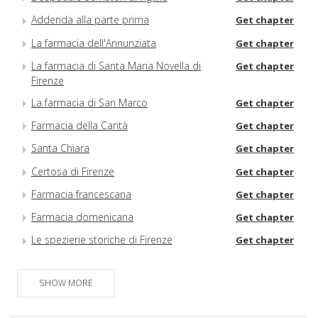
Addenda alla parte prima
Get chapter
La farmacia dell'Annunziata
Get chapter
La farmacia di Santa Maria Novella di
Get chapter
Firenze
La farmacia di San Marco
Get chapter
Farmacia della Carità
Get chapter
Santa Chiara
Get chapter
Certosa di Firenze
Get chapter
Farmacia francescana
Get chapter
Farmacia domenicana
Get chapter
Le spezierie storiche di Firenze
Get chapter
Spezierie con simbologia religiosa
Get chapter
SHOW MORE
Spezierie con stemmi gentilizi e di
Get chapter
istituzioni non ospedaliere