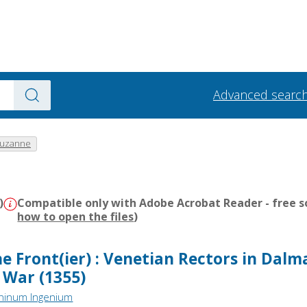
Advanced searc
 Suzanne
)
Compatible only with Adobe Acrobat Reader - free s
how to open the files
)
e Front(ier) : Venetian Rectors in Dalm
 War (1355)
ininum Ingenium