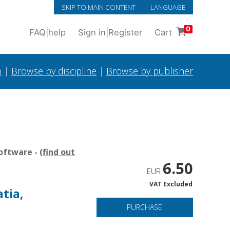
SKIP TO MAIN CONTENT
LANGUAGE
0
FAQ
|
help
Sign in
|
Register
Cart
h
|
Browse by discipline
|
Browse by publisher
oftware - (
find out
6.50
EUR
VAT Excluded
atia,
PURCHASE