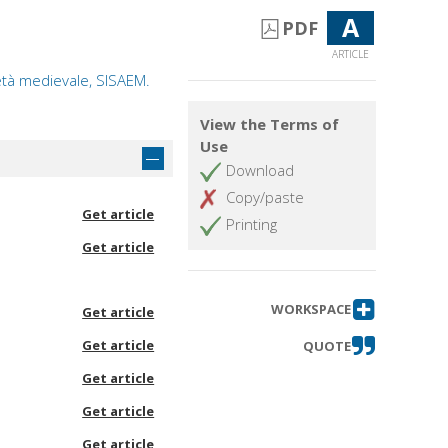
A
PDF
ARTICLE
'età medievale, SISAEM.
View the Terms of
Use
Download
Copy/paste
Get article
Printing
Get article
WORKSPACE
Get article
Get article
QUOTE
Get article
Get article
Get article