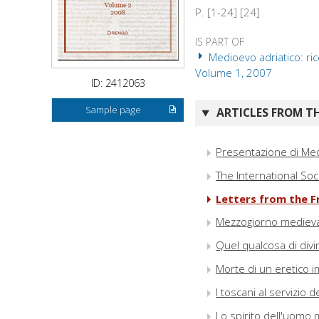
P. [1-24] [24]
IS PART OF
Medioevo adriatico: ric
Volume 1, 2007
ID: 2412063
Sample page
ARTICLES FROM TH
Presentazione di Med
The International Soc
Letters from the F
Mezzogiorno medieva
Quel qualcosa di divi
Morte di un eretico 
I toscani al servizio
Lo spirito dell'uomo 