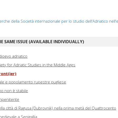
erche della Società internazionale per lo studio dell'Adriatico nell
E SAME ISSUE (AVAILABLE INDIVIDUALLY)
ioevo adriatico
iety for Adriatic Studies in the Middle Ages
ront(ier)
le e popolamento rupestre pugliese
no non è stabile
impenitente
 della città di Ragusa (Dubrovnik) nella prima metà del Quattrocento
medievale a Senigallia