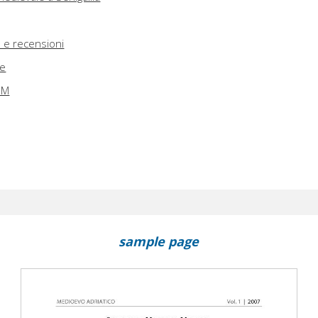
e e recensioni
he
AEM
sample page