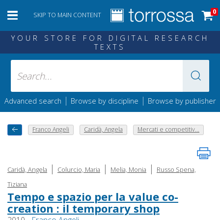
0
SKIP TO MAIN CONTENT
YOUR STORE FOR DIGITAL RESEARCH
TEXTS
|
|
Advanced search
Browse by discipline
Browse by publisher
Franco Angeli
Caridà, Angela
Mercati e competitiv...
|
|
|
Caridà, Angela
Colurcio, Maria
Melia, Monia
Russo Spena,
Tiziana
Tempo e spazio per la value co-
creation : il temporary shop