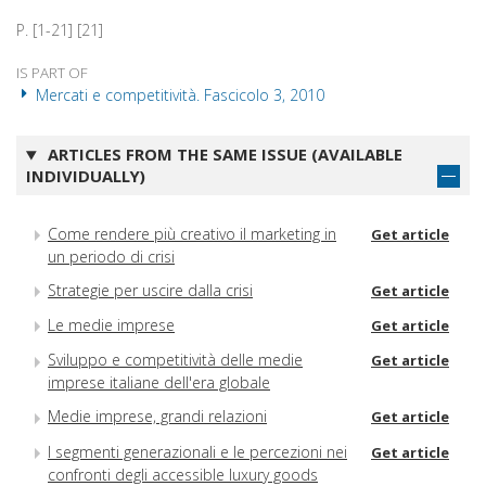
P. [1-21] [21]
IS PART OF
Mercati e competitività. Fascicolo 3, 2010
ARTICLES FROM THE SAME ISSUE (AVAILABLE
INDIVIDUALLY)
Come rendere più creativo il marketing in
Get article
un periodo di crisi
Strategie per uscire dalla crisi
Get article
Le medie imprese
Get article
Sviluppo e competitività delle medie
Get article
imprese italiane dell'era globale
Medie imprese, grandi relazioni
Get article
I segmenti generazionali e le percezioni nei
Get article
confronti degli accessible luxury goods