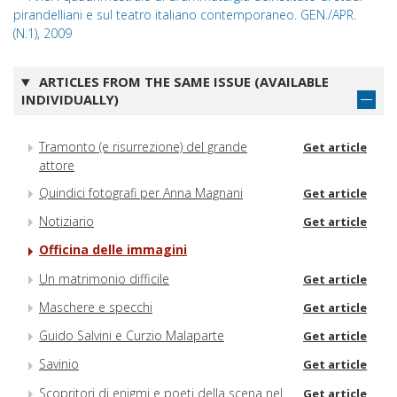
pirandelliani e sul teatro italiano contemporaneo. GEN./APR.
(N.1), 2009
ARTICLES FROM THE SAME ISSUE (AVAILABLE
INDIVIDUALLY)
Tramonto (e risurrezione) del grande
Get article
attore
Quindici fotografi per Anna Magnani
Get article
Notiziario
Get article
Officina delle immagini
Un matrimonio difficile
Get article
Maschere e specchi
Get article
Guido Salvini e Curzio Malaparte
Get article
Savinio
Get article
Scopritori di enigmi e poeti della scena nel
Get article