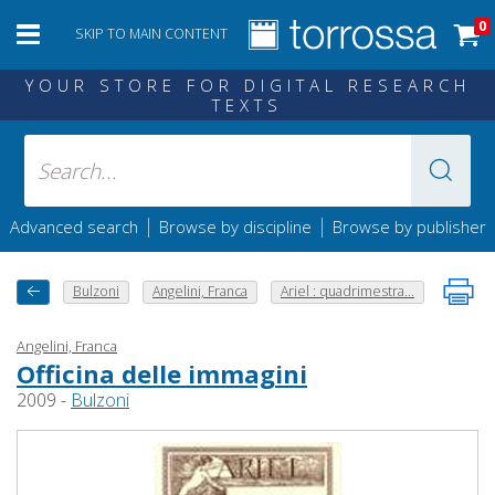
0
SKIP TO MAIN CONTENT
YOUR STORE FOR DIGITAL RESEARCH
TEXTS
|
|
Advanced search
Browse by discipline
Browse by publisher
Bulzoni
Angelini, Franca
Ariel : quadrimestra...
Angelini, Franca
Officina delle immagini
2009 -
Bulzoni