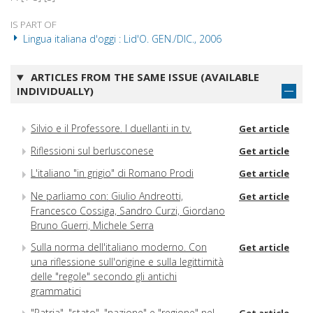
IS PART OF
Lingua italiana d'oggi : Lid'O. GEN./DIC., 2006
ARTICLES FROM THE SAME ISSUE (AVAILABLE
INDIVIDUALLY)
Silvio e il Professore. I duellanti in tv.
Get article
Riflessioni sul berlusconese
Get article
L'italiano "in grigio" di Romano Prodi
Get article
Ne parliamo con: Giulio Andreotti,
Get article
Francesco Cossiga, Sandro Curzi, Giordano
Bruno Guerri, Michele Serra
Sulla norma dell'italiano moderno. Con
Get article
una riflessione sull'origine e sulla legittimità
delle "regole" secondo gli antichi
grammatici
"Patria", "stato", "nazione" e "regione" nel
Get article