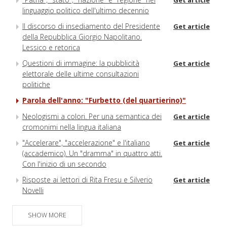
linguaggio politico dell'ultimo decennio
Il discorso di insediamento del Presidente
Get article
della Repubblica Giorgio Napolitano.
Lessico e retorica
Questioni di immagine: la pubblicità
Get article
elettorale delle ultime consultazioni
politiche
Parola dell'anno: "Furbetto (del quartierino)"
Neologismi a colori. Per una semantica dei
Get article
cromonimi nella lingua italiana
"Accelerare", "accelerazione" e l'italiano
Get article
(accademico). Un "dramma" in quattro atti.
Con l'inizio di un secondo
Risposte ai lettori di Rita Fresu e Silverio
Get article
Novelli
Dal nome proprio al nome proprio: la
Get article
SHOW MORE
transonimizzazione imperante