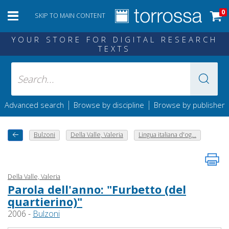
0
SKIP TO MAIN CONTENT
YOUR STORE FOR DIGITAL RESEARCH
TEXTS
|
|
Advanced search
Browse by discipline
Browse by publisher
Bulzoni
Della Valle, Valeria
Lingua italiana d'og...
Della Valle, Valeria
Parola dell'anno: "Furbetto (del
quartierino)"
2006 -
Bulzoni