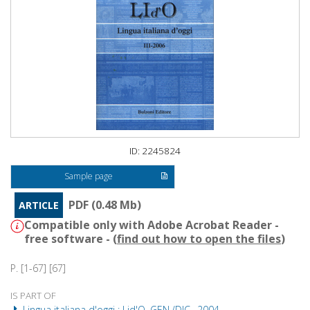
ID: 2245824
Sample page
PDF (0.48 Mb)
ARTICLE
Compatible only with Adobe Acrobat Reader -
free software - (
find out how to open the files
)
P. [1-67] [67]
IS PART OF
Lingua italiana d'oggi : Lid'O. GEN./DIC., 2004