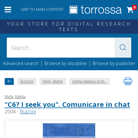
0
SKIP TO MAIN CONTENT
YOUR STORE FOR DIGITAL RESEARCH
TEXTS
|
|
Advanced search
Browse by discipline
Browse by publisher
Bulzoni
Mela, Mattia
Lingua italiana d'og...
Mela, Mattia
"C6? I seek you". Comunicare in chat
2004 -
Bulzoni