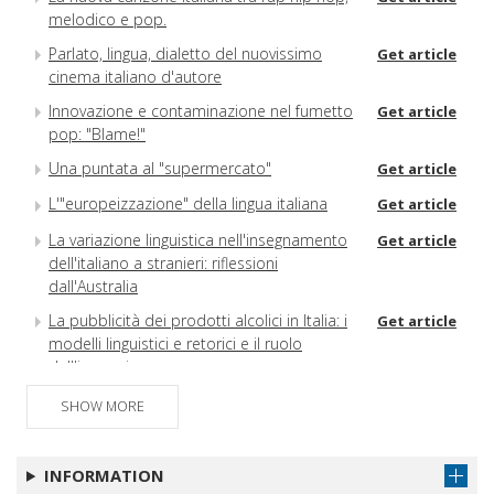
melodico e pop.
Parlato, lingua, dialetto del nuovissimo
Get article
cinema italiano d'autore
Innovazione e contaminazione nel fumetto
Get article
pop: "Blame!"
Una puntata al "supermercato"
Get article
L'"europeizzazione" della lingua italiana
Get article
La variazione linguistica nell'insegnamento
Get article
dell'italiano a stranieri: riflessioni
dall'Australia
La pubblicità dei prodotti alcolici in Italia: i
Get article
modelli linguistici e retorici e il ruolo
dell'immagine
Lo stile comunicativo di Paolo Limiti tra
Get article
SHOW MORE
paleo- e neotelevisione
"C6? I seek you". Comunicare in chat
INFORMATION
Abbiamo letto per voi.
Get article