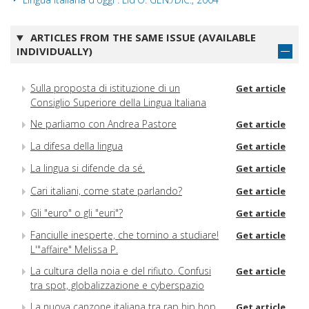
ARTICLES FROM THE SAME ISSUE (AVAILABLE
INDIVIDUALLY)
Sulla proposta di istituzione di un
Get article
Consiglio Superiore della Lingua Italiana
Ne parliamo con Andrea Pastore
Get article
La difesa della lingua
Get article
La lingua si difende da sé.
Get article
Cari italiani, come state parlando?
Get article
Gli "euro" o gli "euri"?
Get article
Fanciulle inesperte, che tornino a studiare!
Get article
L'"affaire" Melissa P.
La cultura della noia e del rifiuto. Confusi
Get article
tra spot, globalizzazione e cyberspazio
La nuova canzone italiana tra rap hip hop,
Get article