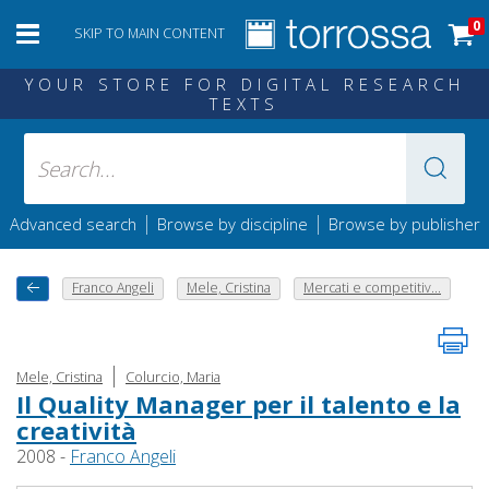
0
SKIP TO MAIN CONTENT
YOUR STORE FOR DIGITAL RESEARCH
TEXTS
|
|
Advanced search
Browse by discipline
Browse by publisher
Franco Angeli
Mele, Cristina
Mercati e competitiv...
|
Mele, Cristina
Colurcio, Maria
Il Quality Manager per il talento e la
creatività
2008 -
Franco Angeli