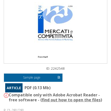
ID: 2242548
Sample page
PDF (0.13 Mb)
ARTICLE
Compatible only with Adobe Acrobat Reader -
free software - (
find out how to open the files
)
P. [1-28] [28]