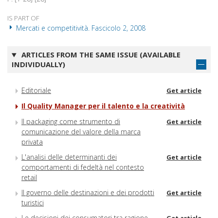
IS PART OF
Mercati e competitività. Fascicolo 2, 2008
ARTICLES FROM THE SAME ISSUE (AVAILABLE
INDIVIDUALLY)
Editoriale
Get article
Il Quality Manager per il talento e la creatività
Il packaging come strumento di
Get article
comunicazione del valore della marca
privata
L'analisi delle determinanti dei
Get article
comportamenti di fedeltà nel contesto
retail
Il governo delle destinazioni e dei prodotti
Get article
turistici
Le decisioni dei consumatori tra ragione