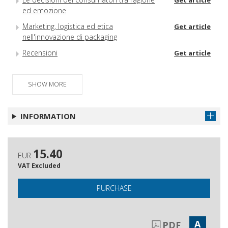
Get article
ed emozione
Marketing, logistica ed etica
Get article
nell'innovazione di packaging
Recensioni
Get article
SHOW MORE
INFORMATION
15.40
EUR
VAT Excluded
PURCHASE
A
PDF