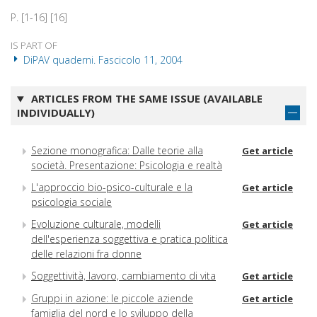
P. [1-16] [16]
IS PART OF
DiPAV quaderni. Fascicolo 11, 2004
ARTICLES FROM THE SAME ISSUE (AVAILABLE
INDIVIDUALLY)
Sezione monografica: Dalle teorie alla
Get article
società. Presentazione: Psicologia e realtà
L'approccio bio-psico-culturale e la
Get article
psicologia sociale
Evoluzione culturale, modelli
Get article
dell'esperienza soggettiva e pratica politica
delle relazioni fra donne
Soggettività, lavoro, cambiamento di vita
Get article
Gruppi in azione: le piccole aziende
Get article
famiglia del nord e lo sviluppo della