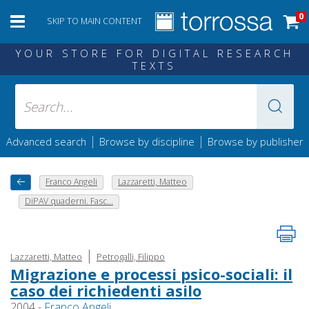
0
SKIP TO MAIN CONTENT
YOUR STORE FOR DIGITAL RESEARCH
TEXTS
|
|
Advanced search
Browse by discipline
Browse by publisher
Franco Angeli
Lazzaretti, Matteo
DiPAV quaderni. Fasc...
|
Lazzaretti, Matteo
Petrogalli, Filippo
Migrazione e processi psico-sociali: il
caso dei richiedenti asilo
2004 -
Franco Angeli