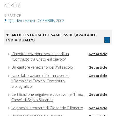
P. [1-9] [9]
IS PART OF
Quaderni veneti. DICEMBRE, 2002
ARTICLES FROM THE SAME ISSUE (AVAILABLE
INDIVIDUALLY)
L'inedita redazione veronese di un
Get article
"Contrasto tra Cristo e il diavolo"
Un cantore veneziano del XVII secolo
Get article
La collaborazione di Tommaseo al
Get article
"Giornale" di Treviso. Contributo
bibliografico
Certificazione negativa e vocativo ne "Il mio
Get article
Carso" di Scipio Slataper
La poesia interrotta di GIocondo Pillonetto
Get article