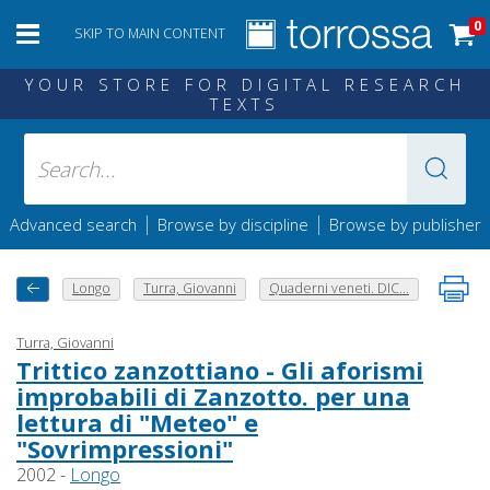
0
SKIP TO MAIN CONTENT
YOUR STORE FOR DIGITAL RESEARCH
TEXTS
|
|
Advanced search
Browse by discipline
Browse by publisher
Longo
Turra, Giovanni
Quaderni veneti. DIC...
Turra, Giovanni
Trittico zanzottiano - Gli aforismi
improbabili di Zanzotto. per una
lettura di "Meteo" e
"Sovrimpressioni"
2002 -
Longo