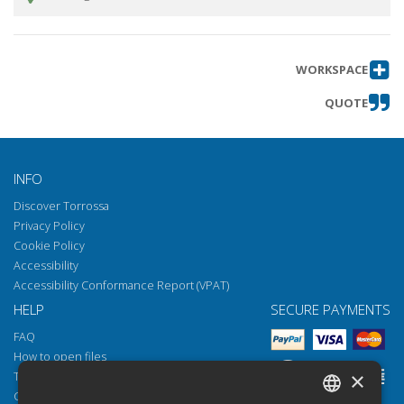
WORKSPACE
QUOTE
INFO
Discover Torrossa
Privacy Policy
Cookie Policy
Accessibility
Accessibility Conformance Report (VPAT)
HELP
SECURE PAYMENTS
FAQ
How to open files
×
Torrossa Reader
Copyright obligations