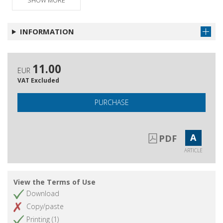
SHOW MORE
con narcisi", introduzione di A. Zanzotto
INFORMATION
11.00
EUR
VAT Excluded
PURCHASE
A
PDF
ARTICLE
View the Terms of Use
Download
Copy/paste
Printing (1)