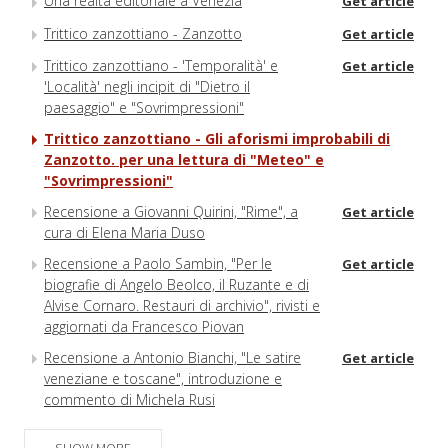
Una realtà editoriale a Venezia
Get article
Trittico zanzottiano - Zanzotto
Get article
Trittico zanzottiano - 'Temporalità' e
Get article
'Località' negli incipit di "Dietro il
paesaggio" e "Sovrimpressioni"
Trittico zanzottiano - Gli aforismi improbabili di
Zanzotto. per una lettura di "Meteo" e
"Sovrimpressioni"
Recensione a Giovanni Quirini, "Rime", a
Get article
cura di Elena Maria Duso
Recensione a Paolo Sambin, "Per le
Get article
biografie di Angelo Beolco, il Ruzante e di
Alvise Cornaro. Restauri di archivio", rivisti e
aggiornati da Francesco Piovan
Recensione a Antonio Bianchi, "Le satire
Get article
veneziane e toscane", introduzione e
commento di Michela Rusi
Recensione a Marco Munaro, "Vaso blu
Get article