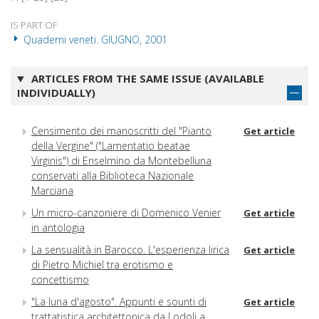
IS PART OF
Quaderni veneti. GIUGNO, 2001
ARTICLES FROM THE SAME ISSUE (AVAILABLE
INDIVIDUALLY)
Censimento dei manoscritti del "Pianto
Get article
della Vergine" ("Lamentatio beatae
Virginis") di Enselmino da Montebelluna
conservati alla Biblioteca Nazionale
Marciana
Un micro-canzoniere di Domenico Venier
Get article
in antologia
La sensualità in Barocco. L'esperienza lirica
Get article
di Pietro Michiel tra erotismo e
concettismo
"La luna d'agosto". Appunti e sounti di
Get article
trattatistica architettonica da Lodoli a