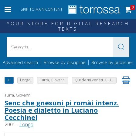
0
SKIP TO MAIN CONTENT
YOUR STORE FOR DIGITAL RESEARCH
TEXTS
|
|
Advanced search
Browse by discipline
Browse by publisher
Longo
Turra, Giovanni
Quaderni veneti. GIU...
Turra, Giovanni
Senc che gnesuni pi romài intenz.
Poesia e dialetto in Luciano
Cecchinel
2001 -
Longo