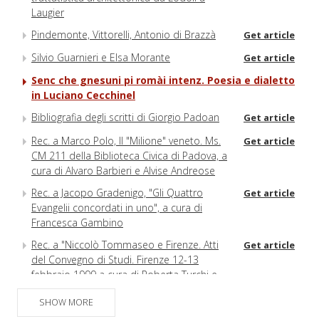
Laugier
Pindemonte, Vittorelli, Antonio di Brazzà
Get article
Silvio Guarnieri e Elsa Morante
Get article
Senc che gnesuni pi romài intenz. Poesia e dialetto
in Luciano Cecchinel
Bibliografia degli scritti di Giorgio Padoan
Get article
Rec. a Marco Polo, Il "Milione" veneto. Ms.
Get article
CM 211 della Biblioteca Civica di Padova, a
cura di Alvaro Barbieri e Alvise Andreose
Rec. a Jacopo Gradenigo, "Gli Quattro
Get article
Evangelii concordati in uno", a cura di
Francesca Gambino
Rec. a "Niccolò Tommaseo e Firenze. Atti
Get article
del Convegno di Studi. Firenze 12-13
febbraio 1999 a cura di Roberta Turchi e
Alessandro Volpi
SHOW MORE
Rec. a Saveria Chemotti, "Il limes e la casa
Get article