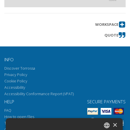
WORKSPACE
QUOTE
INFO
Discover Torrossa
Privacy Policy
Cookie Policy
Accessibility
Accessibility Conformance Report (VPAT)
HELP
SECURE PAYMENTS
FAQ
How to open files
×
Torrossa Reader
Copyright obligations