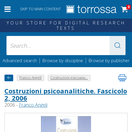
0
SKIP TO MAIN CONTENT
YOUR STORE FOR DIGITAL RESEARCH
TEXTS
|
|
Advanced search
Browse by discipline
Browse by publisher
Franco Angeli
Costruzioni psicoana...
Costruzioni psicoanalitiche. Fascicolo
2, 2006
2006 -
Franco Angeli