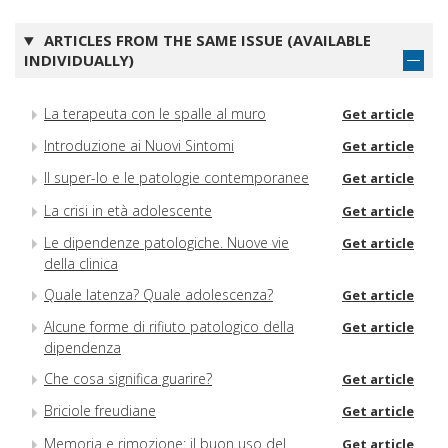
ARTICLES FROM THE SAME ISSUE (AVAILABLE
INDIVIDUALLY)
La terapeuta con le spalle al muro
Get article
Introduzione ai Nuovi Sintomi
Get article
Il super-Io e le patologie contemporanee
Get article
La crisi in età adolescente
Get article
Le dipendenze patologiche. Nuove vie
Get article
della clinica
Quale latenza? Quale adolescenza?
Get article
Alcune forme di rifiuto patologico della
Get article
dipendenza
Che cosa significa guarire?
Get article
Briciole freudiane
Get article
Memoria e rimozione: il buon uso del
Get article