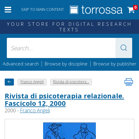
0
SKIP TO MAIN CONTENT
YOUR STORE FOR DIGITAL RESEARCH
TEXTS
|
|
Advanced search
Browse by discipline
Browse by publisher
Franco Angeli
Rivista di psicotera...
Rivista di psicoterapia relazionale.
Fascicolo 12, 2000
2000 -
Franco Angeli