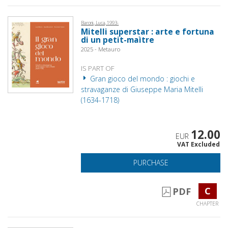
Baroni, Luca, 1993-
Mitelli superstar : arte e fortuna
di un petit-maìtre
2025 - Metauro
IS PART OF
Gran gioco del mondo : giochi e
stravaganze di Giuseppe Maria Mitelli
(1634-1718)
12.00
EUR
VAT Excluded
PURCHASE
C
PDF
CHAPTER