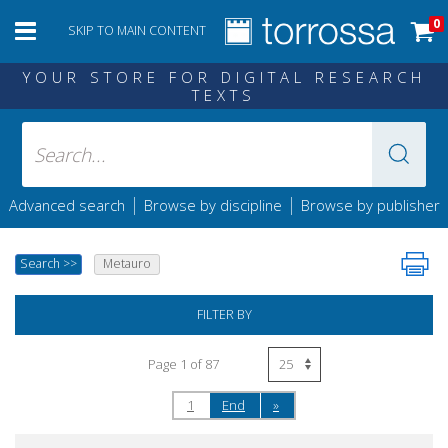
0
SKIP TO MAIN CONTENT
YOUR STORE FOR DIGITAL RESEARCH
TEXTS
|
|
Advanced search
Browse by discipline
Browse by publisher
Search
>>
Metauro
FILTER BY
Page 1 of 87
1
End
»