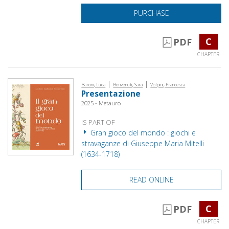
PURCHASE
C
PDF
CHAPTER
|
|
Baroni, Luca
Benvenuti, Sara
Volpini, Francesca
Presentazione
2025 - Metauro
IS PART OF
Gran gioco del mondo : giochi e
stravaganze di Giuseppe Maria Mitelli
(1634-1718)
READ ONLINE
C
PDF
CHAPTER