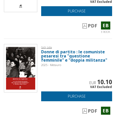
VAT Excluded
PURCHASE
EB
PDF
E-BOOK
Celli, Lidia
Donne di partito : le comuniste
pesaresi tra "questione
femminile" e "doppia militanza"
2025 - Metauro
10.10
EUR
VAT Excluded
PURCHASE
EB
PDF