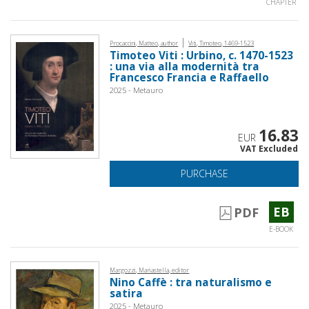
CHAPTER
|
Procaccini, Matteo, author
Viti, Timoteo, 1469-1523
Timoteo Viti : Urbino, c. 1470-1523
: una via alla modernità tra
Francesco Francia e Raffaello
2025 - Metauro
16.83
EUR
VAT Excluded
PURCHASE
EB
PDF
E-BOOK
Margozzi, Mariastella, editor
Nino Caffè : tra naturalismo e
satira
2025 - Metauro