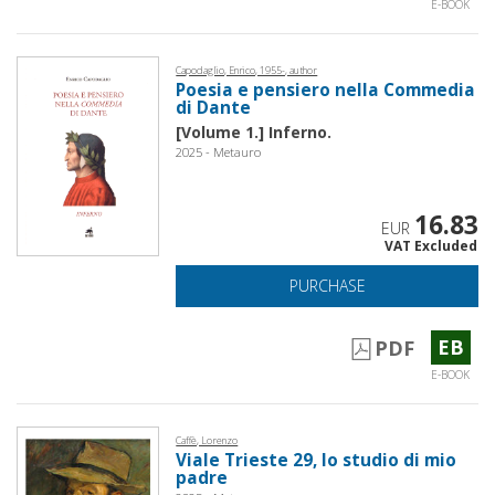
E-BOOK
Capodaglio, Enrico, 1955-, author
Poesia e pensiero nella Commedia
di Dante
[Volume 1.] Inferno.
2025 - Metauro
16.83
EUR
VAT Excluded
PURCHASE
EB
PDF
E-BOOK
Caffè, Lorenzo
Viale Trieste 29, lo studio di mio
padre