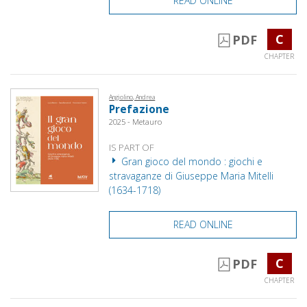
READ ONLINE
C
PDF
CHAPTER
Angiolino, Andrea
Prefazione
2025 - Metauro
IS PART OF
Gran gioco del mondo : giochi e
stravaganze di Giuseppe Maria Mitelli
(1634-1718)
READ ONLINE
C
PDF
CHAPTER