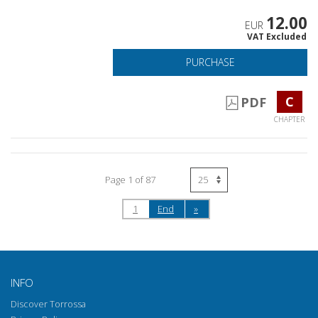
12.00
EUR
VAT Excluded
PURCHASE
C
PDF
CHAPTER
Page 1 of 87
1
End
»
INFO
Discover Torrossa