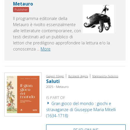
Metauro
Publisher
Il programma editoriale della
Metauro è rivolto essenzialmente
alle letterature contemporanee, con
testi destinati ad un pubblico di
lettori che prediligono approfondire la lettura e/o la
conoscenza
...
More
|
|
Gasperi, Filippo
Bulzinetti, Angela
Mammarella, Federico
Saluti
2025 - Metauro
IS PART OF
Gran gioco del mondo : giochi e
stravaganze di Giuseppe Maria Mitelli
(1634-1718)