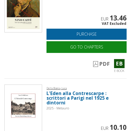
13.46
EUR
VAT Excluded
PURCHASE
GO TO CHAPTERS
EB
PDF
E-BOOK
Della Bianca, Luca
L'Eden alla Contrescarpe :
scrittori a Parigi nel 1925 e
dintorni
2025 - Metauro
10.10
EUR