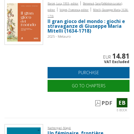
|
Baroni, Luca, 1993-, editor
Benvenuti, Sara (Exhibition curator),
|
|
editor
Volpini, Francesca, editor
Mitelli, Giuseppe Maria, 1634-
1718
Il gran gioco del mondo : giochi e
stravaganze di Giuseppe Maria
Mitelli (1634-1718)
2025 - Metauro
14.81
EUR
VAT Excluded
PURCHASE
GO TO CHAPTERS
EB
PDF
E-BOOK
Nachtergael, Magali
Un féminaire, frontière