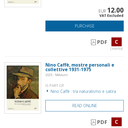
12.00
EUR
VAT Excluded
PURCHASE
C
PDF
CHAPTER
Nino Caffè, mostre personali e
collettive 1931-1975
2025 - Metauro
IS PART OF
Nino Caffè : tra naturalismo e satira
READ ONLINE
C
PDF