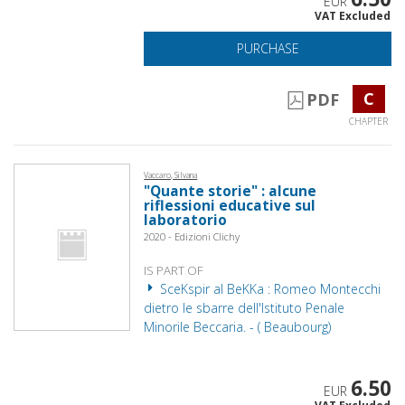
EUR
VAT Excluded
PURCHASE
C
PDF
CHAPTER
Vaccaro, Silvana
"Quante storie" : alcune
riflessioni educative sul
laboratorio
2020 - Edizioni Clichy
IS PART OF
SceKspir al BeKKa : Romeo Montecchi
dietro le sbarre dell'Istituto Penale
Minorile Beccaria. - ( Beaubourg)
6.50
EUR