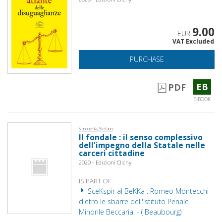
9.00
EUR
VAT Excluded
PURCHASE
EB
PDF
E-BOOK
Simonetta, Stefano
Il fondale : il senso complessivo
dell'impegno della Statale nelle
carceri cittadine
2020 - Edizioni Clichy
IS PART OF
SceKspir al BeKKa : Romeo Montecchi
dietro le sbarre dell'Istituto Penale
Minorile Beccaria. - ( Beaubourg)