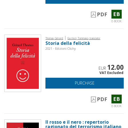
EB
PDF
E-BOOK
|
Thomas, Gérard
Gurrieri, Tommaso, translator
Storia della felicità
2021 - Edizioni Clichy
12.00
EUR
VAT Excluded
PURCHASE
EB
PDF
E-BOOK
Il rosso e il nero : repertorio
ragionato del terrorismo italiano