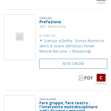
E-BOOK
Franzini, Elio
Prefazione
2020 - Edizioni Clichy
IS PART OF
SceKspir al BeKKa : Romeo Montecchi
dietro le sbarre dell'Istituto Penale
Minorile Beccaria. - ( Beaubourg)
READ ONLINE
C
PDF
CHAPTER
Pastorino, Simone
Fare gruppo, fare teatro :
l'intervento multidisciplinare
nella Giustizia minorile