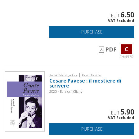
6.50
EUR
VAT Excluded
PURCHASE
C
PDF
CHAPTER
|
Parrini, Fabrizio, editor
Parrini, Fabrizio
Cesare Pavese : il mestiere di
scrivere
2020 - Edizioni Clichy
5.90
EUR
VAT Excluded
PURCHASE