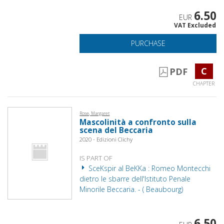
6.50
EUR
VAT Excluded
PURCHASE
C
PDF
CHAPTER
Rose, Margaret
Mascolinità a confronto sulla
scena del Beccaria
2020 - Edizioni Clichy
IS PART OF
SceKspir al BeKKa : Romeo Montecchi
dietro le sbarre dell'Istituto Penale
Minorile Beccaria. - ( Beaubourg)
6.50