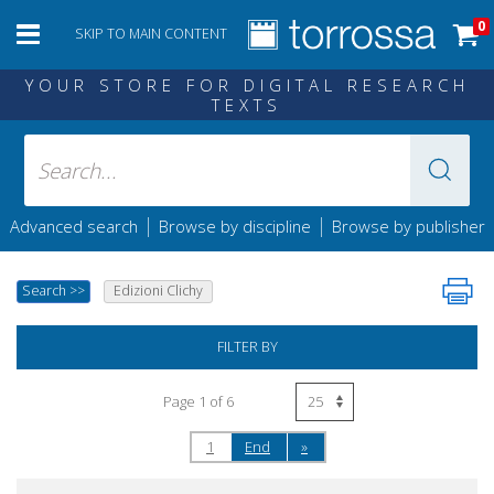
0
SKIP TO MAIN CONTENT
YOUR STORE FOR DIGITAL RESEARCH
TEXTS
|
|
Advanced search
Browse by discipline
Browse by publisher
Search
>>
Edizioni Clichy
FILTER BY
Page 1 of 6
1
End
»