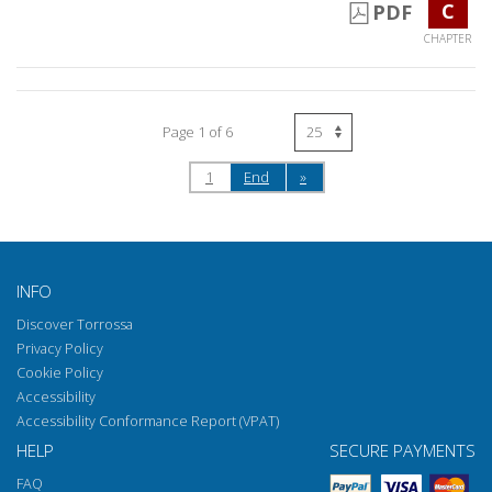
C
PDF
CHAPTER
Page 1 of 6
1
End
»
INFO
Discover Torrossa
Privacy Policy
Cookie Policy
Accessibility
Accessibility Conformance Report (VPAT)
HELP
SECURE PAYMENTS
FAQ