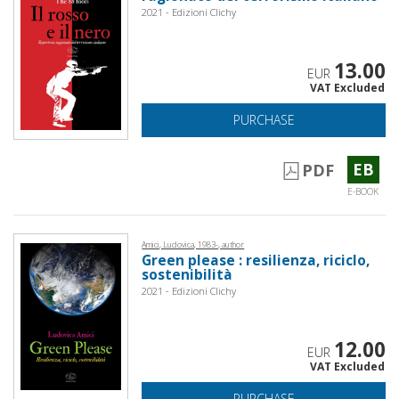
2021 - Edizioni Clichy
13.00
EUR
VAT Excluded
PURCHASE
EB
PDF
E-BOOK
Amici, Ludovica, 1983-, author
Green please : resilienza, riciclo,
sostenibilità
2021 - Edizioni Clichy
12.00
EUR
VAT Excluded
PURCHASE