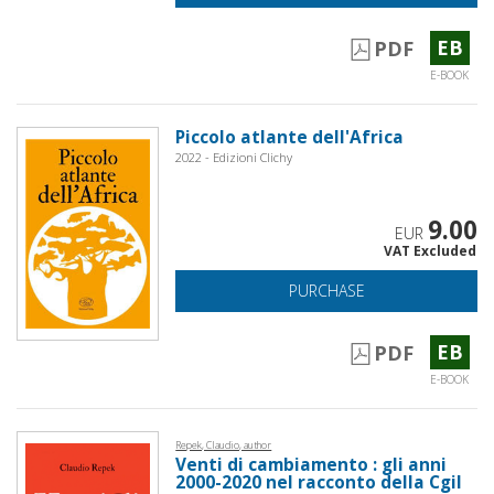
EB
PDF
E-BOOK
Piccolo atlante dell'Africa
2022 - Edizioni Clichy
9.00
EUR
VAT Excluded
PURCHASE
EB
PDF
E-BOOK
Repek, Claudio, author
Venti di cambiamento : gli anni
2000-2020 nel racconto della Cgil