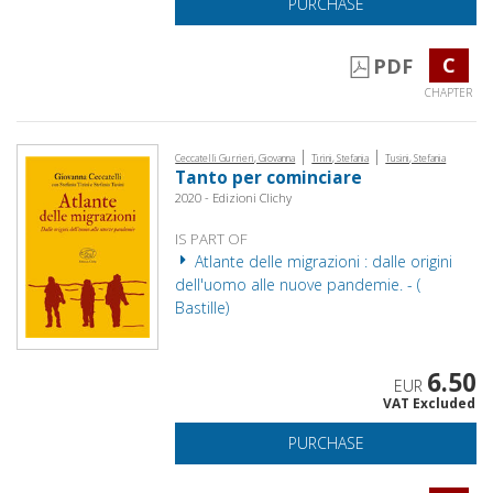
PURCHASE
C
PDF
CHAPTER
|
|
Ceccatelli Gurrieri, Giovanna
Tirini, Stefania
Tusini, Stefania
Tanto per cominciare
2020 - Edizioni Clichy
IS PART OF
Atlante delle migrazioni : dalle origini
dell'uomo alle nuove pandemie. - (
Bastille)
6.50
EUR
VAT Excluded
PURCHASE