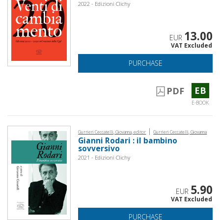
2022 - Edizioni Clichy
13.00
EUR
VAT Excluded
PURCHASE
EB
PDF
E-BOOK
|
Gurrieri Ceccatelli, Giovanna, editor
Gurrieri Ceccatelli, Giovanna
Gianni Rodari : il bambino
sovversivo
2021 - Edizioni Clichy
5.90
EUR
VAT Excluded
PURCHASE