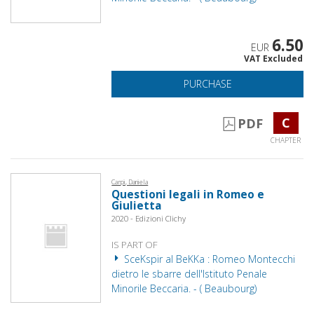
6.50
EUR
VAT Excluded
PURCHASE
C
PDF
CHAPTER
Carpi, Daniela
Questioni legali in Romeo e
Giulietta
2020 - Edizioni Clichy
IS PART OF
SceKspir al BeKKa : Romeo Montecchi
dietro le sbarre dell'Istituto Penale
Minorile Beccaria. - ( Beaubourg)