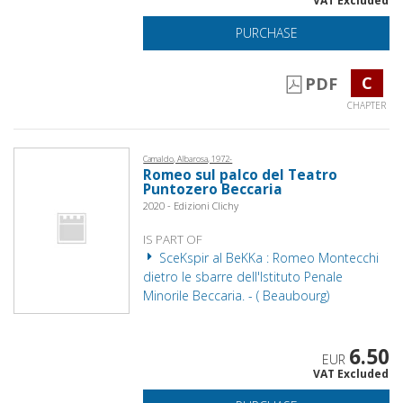
VAT Excluded
PURCHASE
C
PDF
CHAPTER
Camaldo, Albarosa, 1972-
Romeo sul palco del Teatro
Puntozero Beccaria
2020 - Edizioni Clichy
IS PART OF
SceKspir al BeKKa : Romeo Montecchi
dietro le sbarre dell'Istituto Penale
Minorile Beccaria. - ( Beaubourg)
6.50
EUR
VAT Excluded