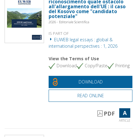
riconoscimento quale ostacolo
all'allargamento dell'UE : il caso
del Kosovo come "candidato
potenziale"
2026 - Editoriale Scientifica
IS PART OF
EUWEB legal essays : global &
international perspectives : 1, 2026
View the Terms of Use
Download
Copy/Paste
Printing
DOWNLOAD
READ ONLINE
A
PDF
ARTICLE