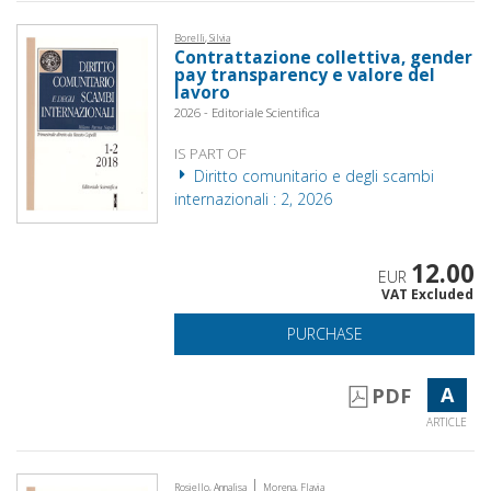
Borelli, Silvia
Contrattazione collettiva, gender
pay transparency e valore del
lavoro
2026 - Editoriale Scientifica
IS PART OF
Diritto comunitario e degli scambi
internazionali : 2, 2026
12.00
EUR
VAT Excluded
PURCHASE
A
PDF
ARTICLE
|
Rosiello, Annalisa
Morena, Flavia