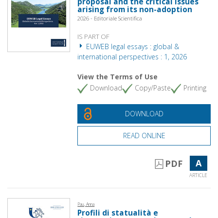
proposal and the critical issues
arising from its non-adoption
2026 - Editoriale Scientifica
IS PART OF
EUWEB legal essays : global &
international perspectives : 1, 2026
View the Terms of Use
Download
Copy/Paste
Printing
DOWNLOAD
READ ONLINE
A
PDF
ARTICLE
Pau, Anna
Profili di statualità e