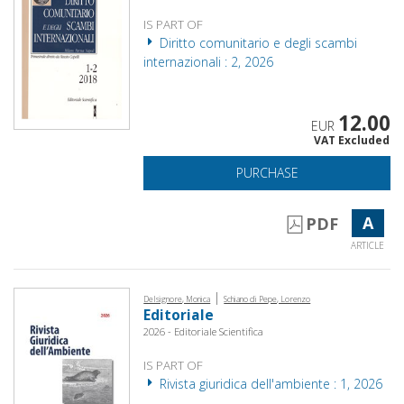
IS PART OF
Diritto comunitario e degli scambi
internazionali : 2, 2026
12.00
EUR
VAT Excluded
PURCHASE
A
PDF
ARTICLE
|
Delsignore, Monica
Schiano di Pepe, Lorenzo
Editoriale
2026 - Editoriale Scientifica
IS PART OF
Rivista giuridica dell'ambiente : 1, 2026