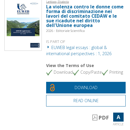
Lambiase, Elisabetta
La violenza contro le donne come
forma di discriminazione nei
lavori del comitato CEDAW e le
sue ricadute nel diritto
dell'Unione europea
2026 - Editoriale Scientifica
IS PART OF
EUWEB legal essays : global &
international perspectives : 1, 2026
View the Terms of Use
Download
Copy/Paste
Printing
DOWNLOAD
READ ONLINE
A
PDF
ARTICLE