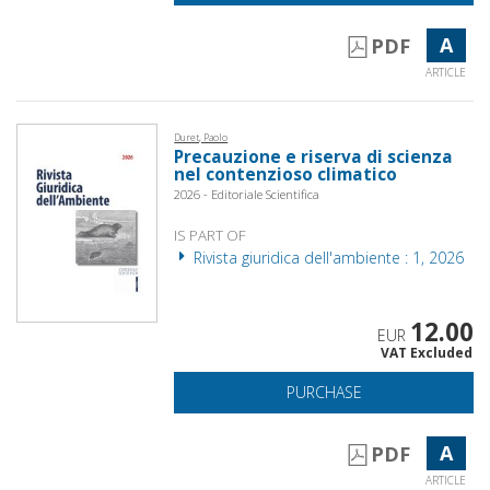
A
PDF
ARTICLE
Duret, Paolo
Precauzione e riserva di scienza
nel contenzioso climatico
2026 - Editoriale Scientifica
IS PART OF
Rivista giuridica dell'ambiente : 1, 2026
12.00
EUR
VAT Excluded
PURCHASE
A
PDF
ARTICLE