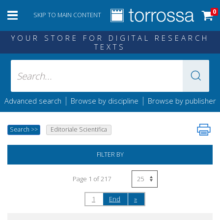
0
SKIP TO MAIN CONTENT
YOUR STORE FOR DIGITAL RESEARCH
TEXTS
|
|
Advanced search
Browse by discipline
Browse by publisher
Search
>>
Editoriale Scientifica
FILTER BY
Page 1 of 217
1
End
»