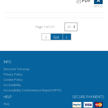
A
PDF
ARTICLE
Page 1 of 217
1
End
»
INFO
Discover Torrossa
Privacy Policy
Cookie Policy
Accessibility
Accessibility Conformance Report (VPAT)
HELP
SECURE PAYMENTS
FAQ