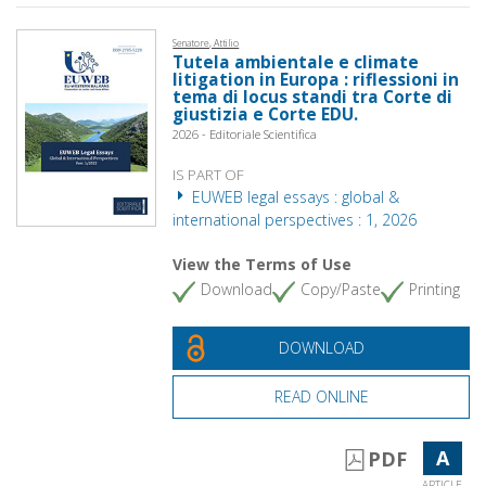
Senatore, Attilio
Tutela ambientale e climate
litigation in Europa : riflessioni in
tema di locus standi tra Corte di
giustizia e Corte EDU.
2026 - Editoriale Scientifica
IS PART OF
EUWEB legal essays : global &
international perspectives : 1, 2026
View the Terms of Use
Download
Copy/Paste
Printing
DOWNLOAD
READ ONLINE
A
PDF
ARTICLE