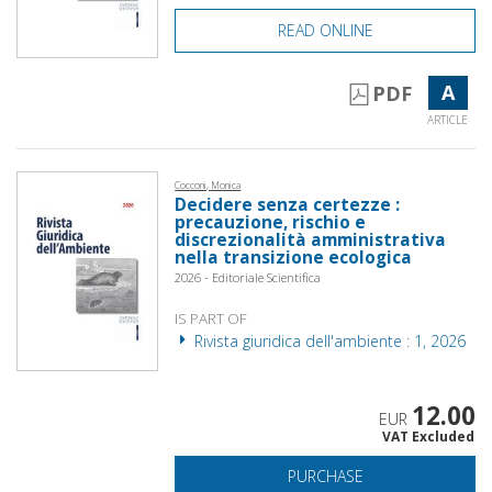
READ ONLINE
A
PDF
ARTICLE
Cocconi, Monica
Decidere senza certezze :
precauzione, rischio e
discrezionalità amministrativa
nella transizione ecologica
2026 - Editoriale Scientifica
IS PART OF
Rivista giuridica dell'ambiente : 1, 2026
12.00
EUR
VAT Excluded
PURCHASE