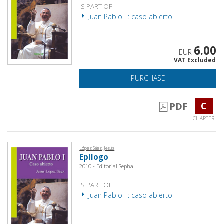
IS PART OF
Juan Pablo I : caso abierto
6.00
EUR
VAT Excluded
PURCHASE
C
PDF
CHAPTER
López Sáez, Jesús
Epílogo
2010 - Editorial Sepha
IS PART OF
Juan Pablo I : caso abierto