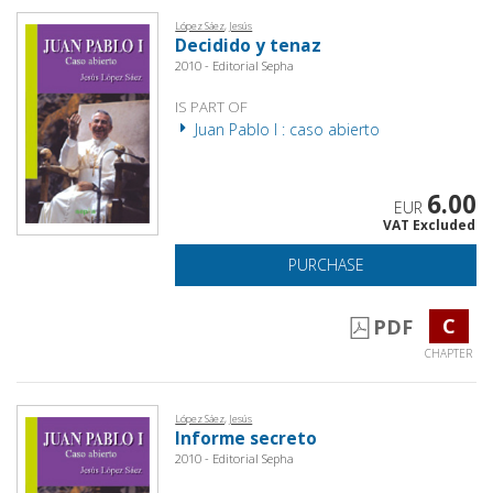
López Sáez, Jesús
Decidido y tenaz
2010 - Editorial Sepha
IS PART OF
Juan Pablo I : caso abierto
6.00
EUR
VAT Excluded
PURCHASE
C
PDF
CHAPTER
López Sáez, Jesús
Informe secreto
2010 - Editorial Sepha