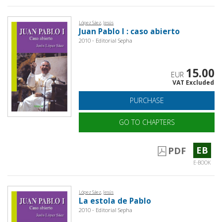
López Sáez, Jesús
Juan Pablo I : caso abierto
2010 - Editorial Sepha
15.00
EUR
VAT Excluded
PURCHASE
GO TO CHAPTERS
EB
PDF
E-BOOK
López Sáez, Jesús
La estola de Pablo
2010 - Editorial Sepha