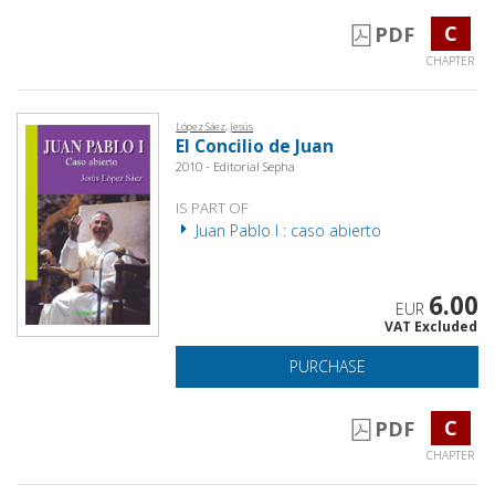
C
PDF
CHAPTER
López Sáez, Jesús
El Concilio de Juan
2010 - Editorial Sepha
IS PART OF
Juan Pablo I : caso abierto
6.00
EUR
VAT Excluded
PURCHASE
C
PDF
CHAPTER