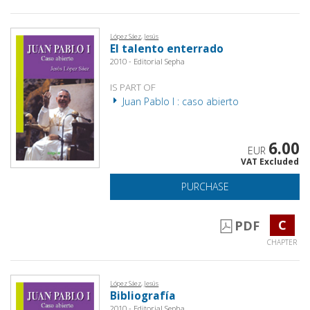
López Sáez, Jesús
El talento enterrado
2010 - Editorial Sepha
IS PART OF
Juan Pablo I : caso abierto
6.00
EUR
VAT Excluded
PURCHASE
C
PDF
CHAPTER
López Sáez, Jesús
Bibliografía
2010 - Editorial Sepha