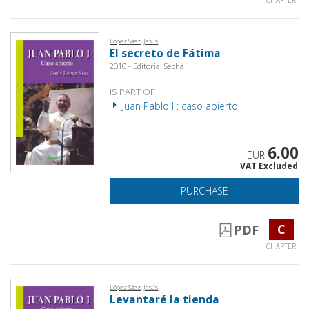
López Sáez, Jesús
El secreto de Fátima
2010 - Editorial Sepha
IS PART OF
Juan Pablo I : caso abierto
6.00
EUR
VAT Excluded
PURCHASE
C
PDF
CHAPTER
López Sáez, Jesús
Levantaré la tienda