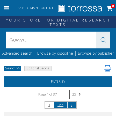
0
SKIP TO MAIN CONTENT
YOUR STORE FOR DIGITAL RESEARCH
TEXTS
|
|
Advanced search
Browse by discipline
Browse by publisher
Search
>>
Editorial Sepha
FILTER BY
Page 1 of 37
1
End
»