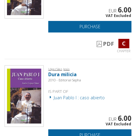
6.00
EUR
VAT Excluded
PURCHASE
C
PDF
CHAPTER
López Sáez, Jesús
Dura milicia
2010 - Editorial Sepha
IS PART OF
Juan Pablo I : caso abierto
6.00
EUR
VAT Excluded
PURCHASE