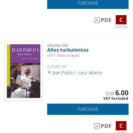
PURCHASE
C
PDF
CHAPTER
López Sáez, Jesús
Años turbulentos
2010 - Editorial Sepha
IS PART OF
Juan Pablo I : caso abierto
6.00
EUR
VAT Excluded
PURCHASE
C
PDF
CHAPTER