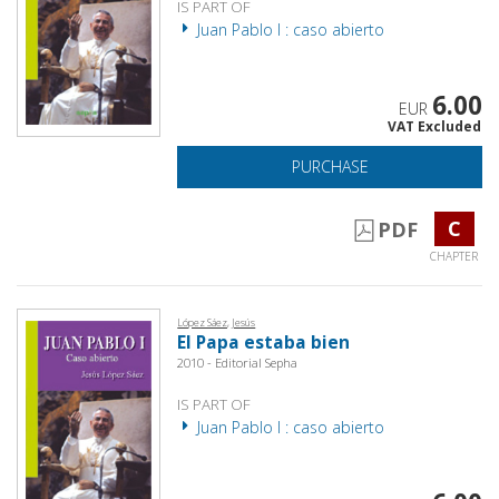
IS PART OF
Juan Pablo I : caso abierto
6.00
EUR
VAT Excluded
PURCHASE
C
PDF
CHAPTER
López Sáez, Jesús
El Papa estaba bien
2010 - Editorial Sepha
IS PART OF
Juan Pablo I : caso abierto