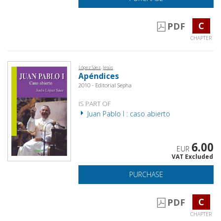
C
PDF
CHAPTER
López Sáez, Jesús
Apéndices
2010 - Editorial Sepha
IS PART OF
Juan Pablo I : caso abierto
6.00
EUR
VAT Excluded
PURCHASE
C
PDF
CHAPTER