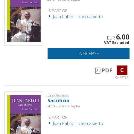
IS PART OF
Juan Pablo I : caso abierto
6.00
EUR
VAT Excluded
PURCHASE
C
PDF
CHAPTER
López Sáez, Jesús
Sacrificio
2010 - Editorial Sepha
IS PART OF
Juan Pablo I : caso abierto