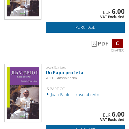
6.00
EUR
VAT Excluded
PURCHASE
C
PDF
CHAPTER
López Sáez, Jesús
Un Papa profeta
2010 - Editorial Sepha
IS PART OF
Juan Pablo I : caso abierto
6.00
EUR
VAT Excluded