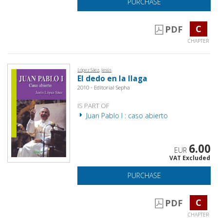
PURCHASE
C
PDF
CHAPTER
López Sáez, Jesús
El dedo en la llaga
2010 - Editorial Sepha
IS PART OF
Juan Pablo I : caso abierto
6.00
EUR
VAT Excluded
PURCHASE
C
PDF
CHAPTER