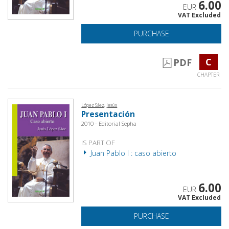
6.00
EUR
VAT Excluded
PURCHASE
C
PDF
CHAPTER
López Sáez, Jesús
Presentación
2010 - Editorial Sepha
IS PART OF
Juan Pablo I : caso abierto
6.00
EUR
VAT Excluded
PURCHASE