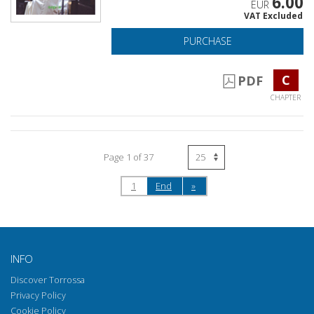
6.00
EUR
VAT Excluded
PURCHASE
C
PDF
CHAPTER
Page 1 of 37
1
End
»
INFO
Discover Torrossa
Privacy Policy
Cookie Policy