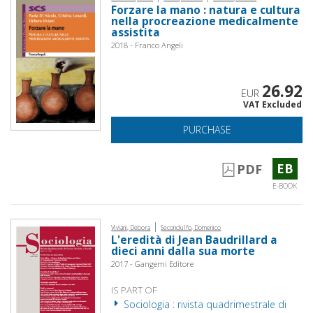
Forzare la mano : natura e cultura
nella procreazione medicalmente
assistita
2018 - Franco Angeli
26.92
EUR
VAT Excluded
PURCHASE
EB
PDF
E-BOOK
|
Viviani, Debora
Secondulfo, Domenico
L'eredità di Jean Baudrillard a
dieci anni dalla sua morte
2017 - Gangemi Editore
IS PART OF
Sociologia : rivista quadrimestrale di