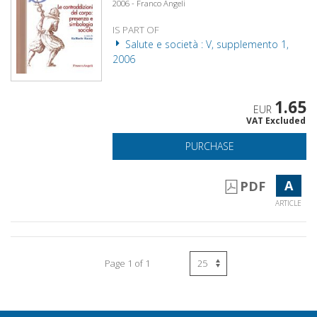
2006 - Franco Angeli
IS PART OF
Salute e società : V, supplemento 1,
2006
1.65
EUR
VAT Excluded
PURCHASE
A
PDF
ARTICLE
Page 1 of 1