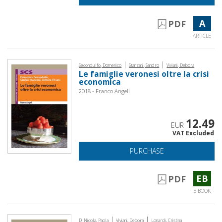
A
PDF
ARTICLE
|
|
Secondulfo, Domenico
Stanzani, Sandro
Viviani, Debora
Le famiglie veronesi oltre la crisi
economica
2018 - Franco Angeli
12.49
EUR
VAT Excluded
PURCHASE
EB
PDF
E-BOOK
|
|
Di Nicola, Paola
Viviani, Debora
Lonardi, Cristina