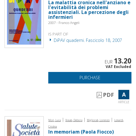
La malattia cronica nell'anziano e
l'evitabilità dei problemi
assistenziali. La percezione degli
infermieri
2007 - Franco Angeli
IS PART OF
DiPAV quaderni. Fascicolo 18, 2007
13.20
EUR
VAT Excluded
PURCHASE
A
PDF
ARTICLE
|
|
|
Mori, Luca
Viviani, Debora
Migliorati, Lorenzo
Lonardi,
Cristina
In memoriam (Paola Fiocco)