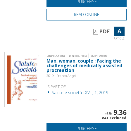
PURCHASE
READ ONLINE
A
PDF
ARTICLE
|
|
Lonardi, Cristina
Di Nicola, Paola
Viviani, Debora
Man, woman, couple : facing the
challenges of medically assisted
procreation
2019 - Franco Angeli
IS PART OF
Salute e società : XVIII, 1, 2019
9.36
EUR
VAT Excluded
PURCHASE