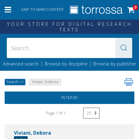
0
SKIP TO MAIN CONTENT
YOUR STORE FOR DIGITAL RESEARCH
TEXTS
|
|
Advanced search
Browse by discipline
Browse by publisher
Search
>>
Viviani, Debora
FILTER BY
Page 1 of 1
Viviani, Debora
Author