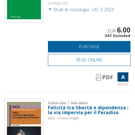
IS PART OF
Studi di sociologia : LXI, 3, 2023
6.00
EUR
VAT Excluded
PURCHASE
READ ONLINE
A
PDF
ARTICLE
|
Di Nicola, Paola
Viviani, Debora
Felicità tra libertà e dipendenza :
la via impervia per il Paradiso
2022 - Franco Angeli