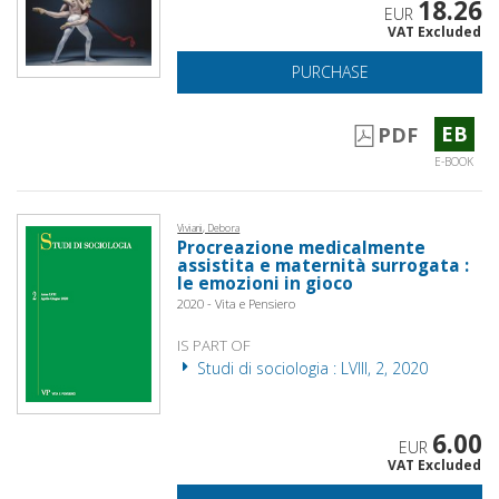
18.26
EUR
VAT Excluded
PURCHASE
EB
PDF
E-BOOK
Viviani, Debora
Procreazione medicalmente
assistita e maternità surrogata :
le emozioni in gioco
2020 - Vita e Pensiero
IS PART OF
Studi di sociologia : LVIII, 2, 2020
6.00
EUR
VAT Excluded