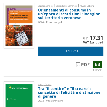
|
|
Stanzani, Sandro
Secondulfo, Domenico
Viviani, Debora
Orientamenti di consumo in
un'epoca di restrizioni : indagine
sul territorio veronese
2024 - Franco Angeli
17.31
EUR
VAT Excluded
PURCHASE
EB
PDF
E-BOOK
Viviani, Debora
Tra “il sentire” e “il creare” :
concetto di felicità e distinzione
di genere
2023 - Vita e Pensiero