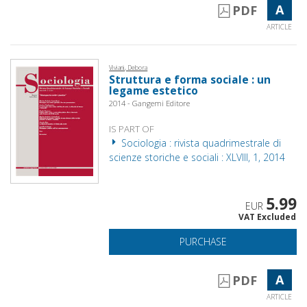
A
PDF
ARTICLE
Viviani, Debora
Struttura e forma sociale : un
legame estetico
2014 - Gangemi Editore
IS PART OF
Sociologia : rivista quadrimestrale di
scienze storiche e sociali : XLVIII, 1, 2014
5.99
EUR
VAT Excluded
PURCHASE
A
PDF
ARTICLE