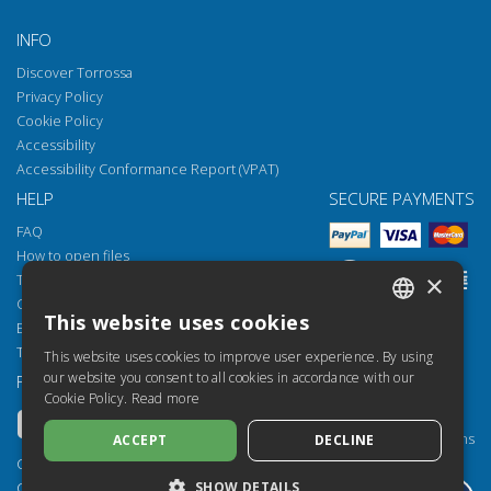
INFO
Discover Torrossa
Privacy Policy
Cookie Policy
Accessibility
Accessibility Conformance Report (VPAT)
HELP
SECURE PAYMENTS
FAQ
How to open files
×
Torrossa Reader
Copyright obligations
This website uses cookies
Email:
helpdesk@torrossa.com
ITALIAN
Tel:
+39 055 5018800
This website uses cookies to improve user experience. By using
SPANISH
our website you consent to all cookies in accordance with our
FOLLOW US
OUR RESOURCES
Cookie Policy.
Read more
FRENCH
Torrossa Info
Torrossa for Institutions
ACCEPT
DECLINE
ENGLISH
Torrossa Open
Copyright 2000-2026
GERMAN
Library Services
SHOW DETAILS
Casalini Libri