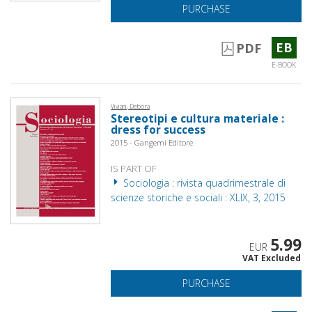
PURCHASE
EB
PDF
E-BOOK
Viviani, Debora
Stereotipi e cultura materiale :
dress for success
2015 - Gangemi Editore
IS PART OF
Sociologia : rivista quadrimestrale di
scienze storiche e sociali : XLIX, 3, 2015
5.99
EUR
VAT Excluded
PURCHASE