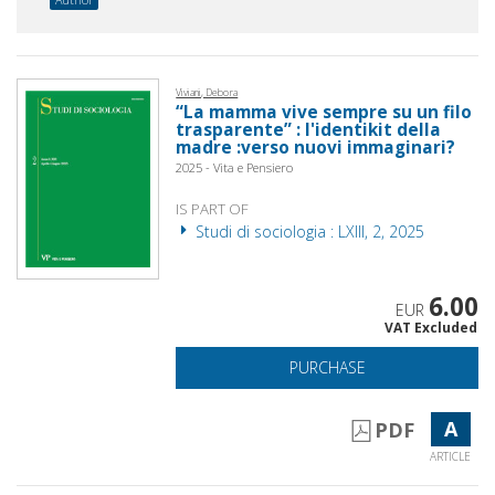
Viviani, Debora
“La mamma vive sempre su un filo
trasparente” : l'identikit della
madre :verso nuovi immaginari?
2025 - Vita e Pensiero
IS PART OF
Studi di sociologia : LXIII, 2, 2025
6.00
EUR
VAT Excluded
PURCHASE
A
PDF
ARTICLE