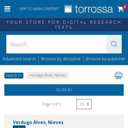
0
SKIP TO MAIN CONTENT
YOUR STORE FOR DIGITAL RESEARCH
TEXTS
|
|
Advanced search
Browse by discipline
Browse by publisher
Search
>>
Verdugo Álvez, Nieves
FILTER BY
Page 1 of 1
Verdugo Álvez, Nieves
Author