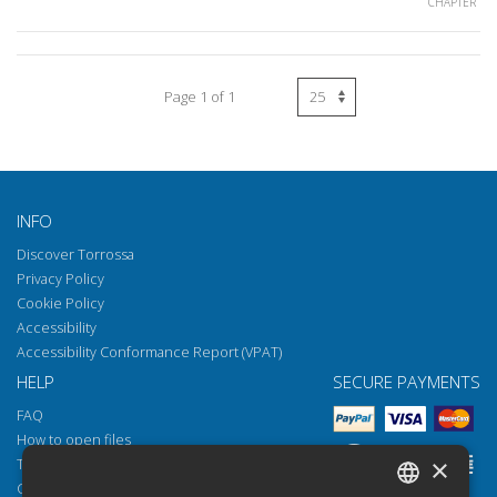
CHAPTER
Page 1 of 1
INFO
Discover Torrossa
Privacy Policy
Cookie Policy
Accessibility
Accessibility Conformance Report (VPAT)
HELP
SECURE PAYMENTS
FAQ
How to open files
×
Torrossa Reader
Copyright obligations