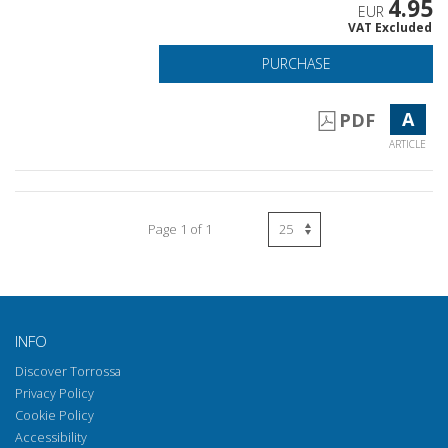
4.95
EUR
VAT Excluded
PURCHASE
A
PDF
ARTICLE
Page 1 of 1
INFO
Discover Torrossa
Privacy Policy
Cookie Policy
Accessibility