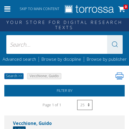
0
SKIP TO MAIN CONTENT
YOUR STORE FOR DIGITAL RESEARCH
TEXTS
|
|
Advanced search
Browse by discipline
Browse by publisher
Search
>>
Vecchione, Guido
FILTER BY
Page 1 of 1
Vecchione, Guido
Author