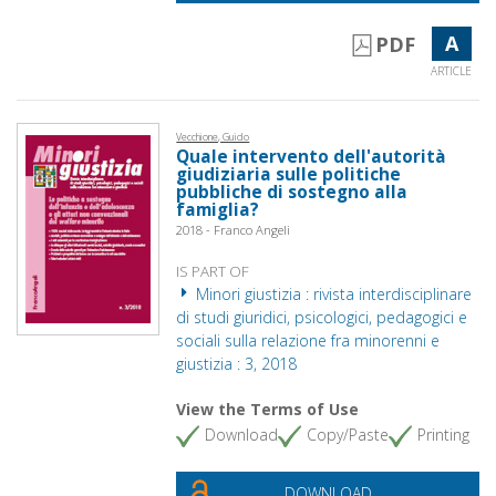
A
PDF
ARTICLE
Vecchione, Guido
Quale intervento dell'autorità
giudiziaria sulle politiche
pubbliche di sostegno alla
famiglia?
2018 - Franco Angeli
IS PART OF
Minori giustizia : rivista interdisciplinare
di studi giuridici, psicologici, pedagogici e
sociali sulla relazione fra minorenni e
giustizia : 3, 2018
View the Terms of Use
Download
Copy/Paste
Printing
DOWNLOAD