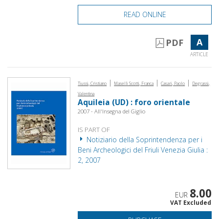
READ ONLINE
A
PDF
ARTICLE
|
|
|
Tiussi, Cristiano
Maselli Scotti, Franca
Casari, Paolo
Degrassi,
Valentina
Aquileia (UD) : foro orientale
2007 - All'Insegna del Giglio
IS PART OF
Notiziario della Soprintendenza per i
Beni Archeologici del Friuli Venezia Giulia :
2, 2007
8.00
EUR
VAT Excluded