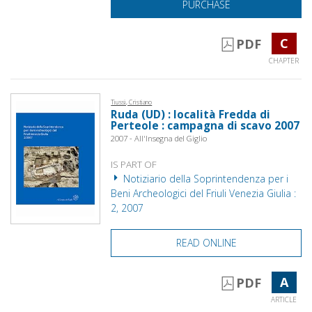
PURCHASE
C
PDF
CHAPTER
Tiussi, Cristiano
Ruda (UD) : località Fredda di
Perteole : campagna di scavo 2007
2007 - All'Insegna del Giglio
IS PART OF
Notiziario della Soprintendenza per i
Beni Archeologici del Friuli Venezia Giulia :
2, 2007
READ ONLINE
A
PDF
ARTICLE