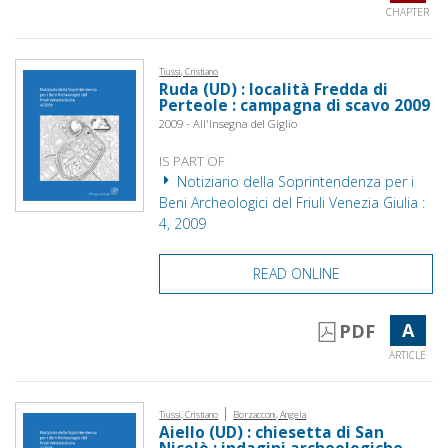
CHAPTER
Tiussi, Cristiano
Ruda (UD) : località Fredda di
Perteole : campagna di scavo 2009
2009 - All'Insegna del Giglio
IS PART OF
Notiziario della Soprintendenza per i
Beni Archeologici del Friuli Venezia Giulia :
4, 2009
READ ONLINE
A
PDF
ARTICLE
|
Tiussi, Cristiano
Borzacconi, Angela
Aiello (UD) : chiesetta di San