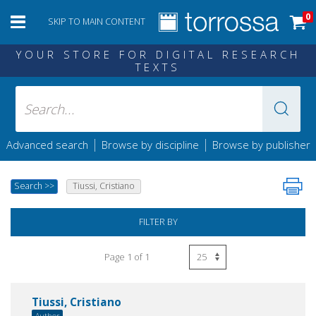
0
SKIP TO MAIN CONTENT
YOUR STORE FOR DIGITAL RESEARCH
TEXTS
|
|
Advanced search
Browse by discipline
Browse by publisher
Search
>>
Tiussi, Cristiano
FILTER BY
Page 1 of 1
Tiussi, Cristiano
Author