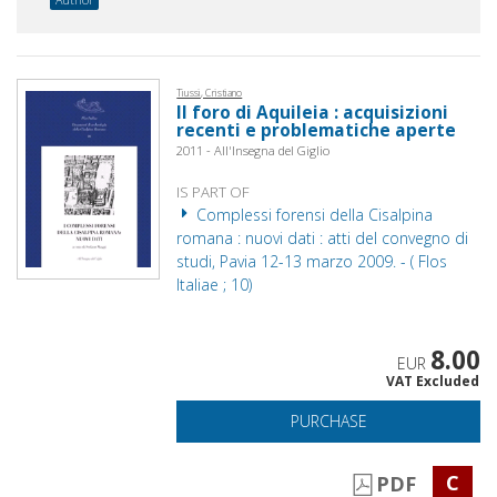
Tiussi, Cristiano
Il foro di Aquileia : acquisizioni
recenti e problematiche aperte
2011 - All'Insegna del Giglio
IS PART OF
Complessi forensi della Cisalpina
romana : nuovi dati : atti del convegno di
studi, Pavia 12-13 marzo 2009. - ( Flos
Italiae ; 10)
8.00
EUR
VAT Excluded
PURCHASE
C
PDF