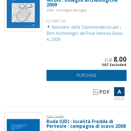
Nicolò : indagini archeologiche
2009
2009 - All'Insegna del Giglio
IS PART OF
Notiziario della Soprintendenza per i
Beni Archeologici del Friuli Venezia Giulia :
4, 2009
8.00
EUR
VAT Excluded
PURCHASE
A
PDF
ARTICLE
Tiussi, Cristiano
Ruda (UD) : località Fredda di
Perteole : campagna di scavo 2008