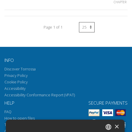
CHAPTER
Page 1 of 1
INFO
Discover Torrossa
Privacy Policy
Cookie Policy
Accessibility
Accessibility Conformance Report (VPAT)
HELP
SECURE PAYMENTS
FAQ
How to open files
×
Torrossa Reader
Copyright obligations