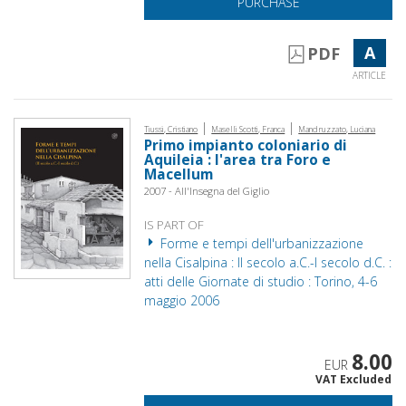
PURCHASE
A
PDF
ARTICLE
|
|
Tiussi, Cristiano
Maselli Scotti, Franca
Mandruzzato, Luciana
Primo impianto coloniario di
Aquileia : l'area tra Foro e
Macellum
2007 - All'Insegna del Giglio
IS PART OF
Forme e tempi dell'urbanizzazione
nella Cisalpina : II secolo a.C.-I secolo d.C. :
atti delle Giornate di studio : Torino, 4-6
maggio 2006
8.00
EUR
VAT Excluded