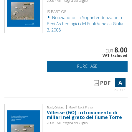
2008 - All'Insegna del Giglio
IS PART OF
Notiziario della Soprintendenza per i
Beni Archeologici del Friuli Venezia Giulia :
3, 2008
8.00
EUR
VAT Excluded
PURCHASE
A
PDF
ARTICLE
|
Tiussi, Cristiano
Maselli Scotti, Franca
Villesse (GO) : ritrovamento di
miliari nel greto del fiume Torre
2008 - All'Insegna del Giglio