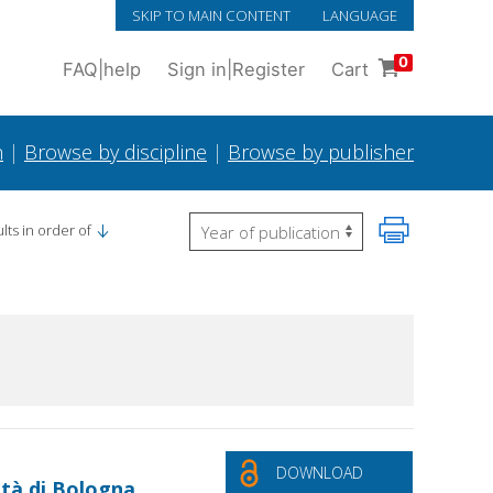
SKIP TO MAIN CONTENT
LANGUAGE
0
FAQ
|
help
Sign in
|
Register
Cart
h
|
Browse by discipline
|
Browse by publisher
lts in order of
DOWNLOAD
sità di Bologna