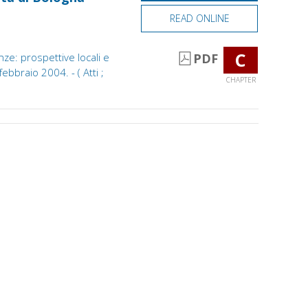
READ ONLINE
C
nze: prospettive locali e
PDF
ebbraio 2004. - ( Atti ;
CHAPTER