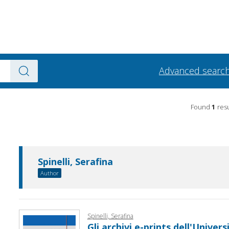
Advanced searc
Found
1
resu
Spinelli, Serafina
Author
Spinelli, Serafina
Gli archivi e-prints dell'Univer