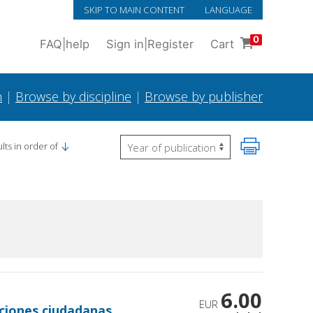
SKIP TO MAIN CONTENT
LANGUAGE
0
FAQ
|
help
Sign in
|
Register
Cart
h
|
Browse by discipline
|
Browse by publisher
lts in order of
6.00
EUR
aciones ciudadanas