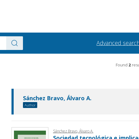
Advanced searc
Found
2
resu
Sánchez Bravo, Álvaro A.
Author
Sánchez Bravo, Álvaro A.
Sociedad tecnológica e implic