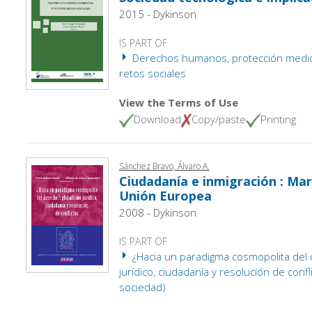
2015 - Dykinson
IS PART OF
Derechos humanos, protección medio
retos sociales
View the Terms of Use
Download
Copy/paste
Printing
Sánchez Bravo, Álvaro A.
Ciudadanía e inmigración : Marc
Unión Europea
2008 - Dykinson
IS PART OF
¿Hacia un paradigma cosmopolita del 
jurídico, ciudadanía y resolución de confl
sociedad)