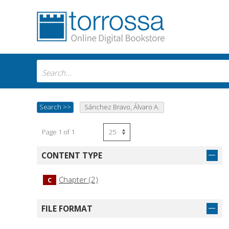
Search
>>
Sánchez Bravo, Álvaro A.
Page 1 of 1
CONTENT TYPE
Chapter (2)
C
FILE FORMAT