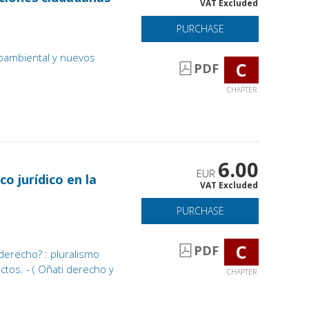
VAT Excluded
PURCHASE
ambiental y nuevos
C
PDF
CHAPTER
6.00
EUR
o jurídico en la
VAT Excluded
PURCHASE
C
PDF
derecho? : pluralismo
ictos. - ( Oñati derecho y
CHAPTER