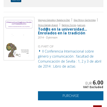
|
|
Vázquez González, Natalia Ix-Chel
Díaz Pérez, Guillermina
|
Pérez Damián, Araceli
Ramírez Torres, Juan Luis
Tod@s en la universidad...
Enrolados en la tradición
2014 - Dykinson
IS PART OF
II Conferencia Internacional sobre
género y comunicación : facultad de
Comunicación de Sevilla : 1, 2 y 3 de abril
de 2014 : Libro de actas
6.00
EUR
VAT Excluded
PURCHASE