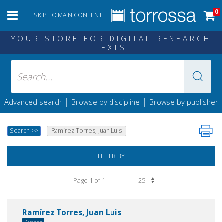
0
SKIP TO MAIN CONTENT
YOUR STORE FOR DIGITAL RESEARCH
TEXTS
|
|
Advanced search
Browse by discipline
Browse by publisher
Search
>>
Ramírez Torres, Juan Luis
FILTER BY
Page 1 of 1
Ramírez Torres, Juan Luis
Author