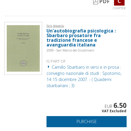
C
PDF
CHAPTER
Perli, Antonello
Un'autobiografia psicologica :
Sbarbaro prosatore fra
tradizione francese e
avanguardia italiana
2009 - San Marco dei Giustiniani
IS PART OF
Camillo Sbarbaro in versi e in prosa :
convegno nazionale di studi : Spotorno,
14-15 dicembre 2007. - ( Quaderni
sbarbariani ; 3)
6.50
EUR
VAT Excluded
PURCHASE