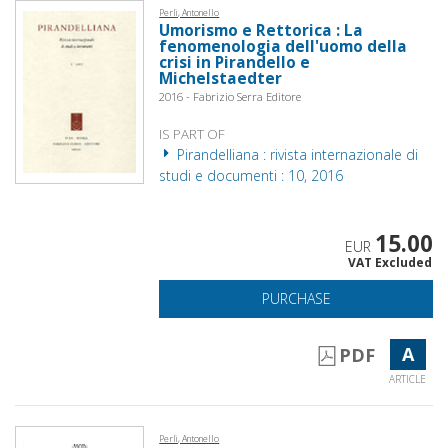
Perli, Antonello
Umorismo e Rettorica : La
fenomenologia dell'uomo della
crisi in Pirandello e
Michelstaedter
2016 - Fabrizio Serra Editore
IS PART OF
Pirandelliana : rivista internazionale di
studi e documenti : 10, 2016
15.00
EUR
VAT Excluded
PURCHASE
A
PDF
ARTICLE
Perli, Antonello