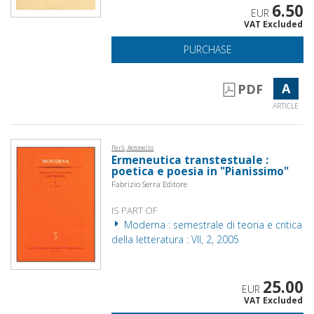
6.50
EUR
VAT Excluded
PURCHASE
A
PDF
ARTICLE
Perli, Antonello
Ermeneutica transtestuale :
poetica e poesia in "Pianissimo"
Fabrizio Serra Editore
IS PART OF
Moderna : semestrale di teoria e critica
della letteratura : VII, 2, 2005
25.00
EUR
VAT Excluded