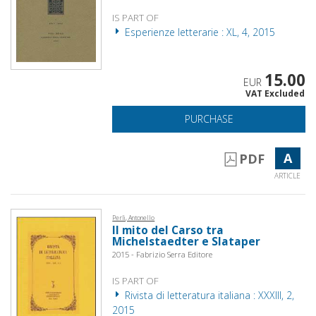
IS PART OF
Esperienze letterarie : XL, 4, 2015
15.00
EUR
VAT Excluded
PURCHASE
A
PDF
ARTICLE
Perli, Antonello
Il mito del Carso tra
Michelstaedter e Slataper
2015 - Fabrizio Serra Editore
IS PART OF
Rivista di letteratura italiana : XXXIII, 2,
2015