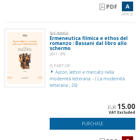
A
PDF
ARTICLE
Perli, Antonello
Ermeneutica filmica e ethos del
romanzo : Bassani dal libro allo
schermo
2011 - ETS
IS PART OF
Autori, lettori e mercato nella
modernità letteraria. - ( La modernità
letteraria ; 26)
15.00
EUR
VAT Excluded
PURCHASE