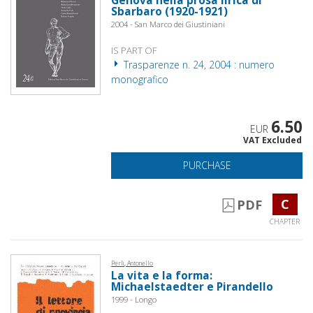
Genova nella prosa lirica di
Sbarbaro (1920-1921)
2004 - San Marco dei Giustiniani
IS PART OF
Trasparenze n. 24, 2004 : numero
monografico
6.50
EUR
VAT Excluded
PURCHASE
C
PDF
CHAPTER
Perli, Antonello
La vita e la forma:
Michaelstaedter e Pirandello
1999 - Longo