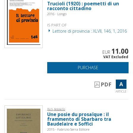
Trucioli (1920) : poemetti di un
racconto cittadino
2016 - Longo
IS PART OF
Lettore di provincia : XLVII, 146, 1, 2016
11.00
EUR
VAT Excluded
PURCHASE
A
PDF
ARTICLE
Perli, Antonello
Une posie du prosaïque : il
frammento di Sbarbaro tra
Baudelaire e Soffici
2015 - Fabrizio Serra Editore