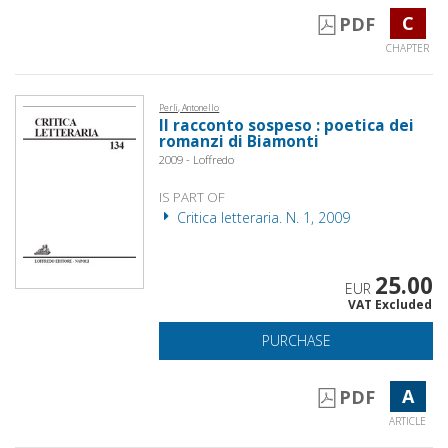
C
PDF
CHAPTER
Perli, Antonello
Il racconto sospeso : poetica dei
romanzi di Biamonti
2009 - Loffredo
IS PART OF
Critica letteraria. N. 1, 2009
25.00
EUR
VAT Excluded
PURCHASE
A
PDF
ARTICLE