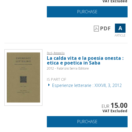
VAT Excluded
PURCHASE
A
PDF
ARTICLE
Perli, Antonello
La calda vita e la poesia onesta :
etica e poetica in Saba
2012 - Fabrizio Serra Editore
IS PART OF
Esperienze letterarie : XXXVII, 3, 2012
15.00
EUR
VAT Excluded
PURCHASE