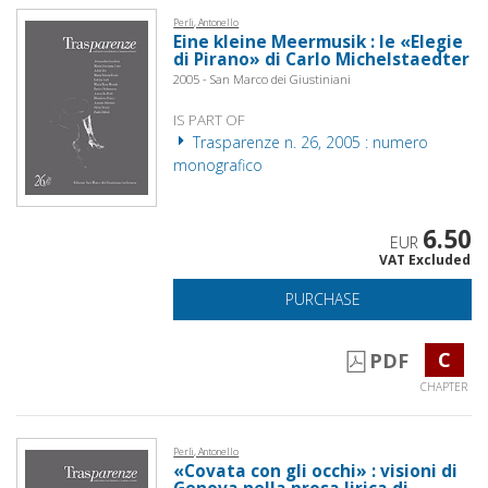
Perli, Antonello
Eine kleine Meermusik : le «Elegie
di Pirano» di Carlo Michelstaedter
2005 - San Marco dei Giustiniani
IS PART OF
Trasparenze n. 26, 2005 : numero
monografico
6.50
EUR
VAT Excluded
PURCHASE
C
PDF
CHAPTER
Perli, Antonello
«Covata con gli occhi» : visioni di