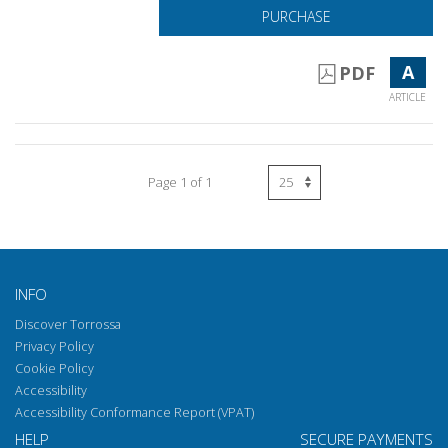
PURCHASE
A
PDF
ARTICLE
Page 1 of 1
INFO
Discover Torrossa
Privacy Policy
Cookie Policy
Accessibility
Accessibility Conformance Report (VPAT)
HELP
SECURE PAYMENTS