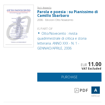
Perli, Antonello
Parola e poesia : su Pianissimo di
Camillo Sbarbaro
2006 - Edizioni Otto Novecento
IS PART OF
Otto/Novecento : rivista
quadrimestrale di critica e storia
letteraria. ANNO XXX - N. 1 -
GENNAIO/APRILE, 2006
11.00
EUR
VAT Excluded
PURCHASE
A
PDF
ARTICLE