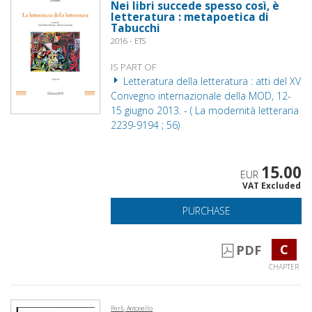
Nei libri succede spesso così, è
letteratura : metapoetica di
Tabucchi
2016 - ETS
IS PART OF
Letteratura della letteratura : atti del XV
Convegno internazionale della MOD, 12-
15 giugno 2013. - ( La modernità letteraria
2239-9194 ; 56)
15.00
EUR
VAT Excluded
PURCHASE
C
PDF
CHAPTER
Perli, Antonello