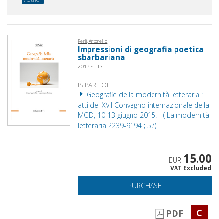
Perli, Antonello
Impressioni di geografia poetica
sbarbariana
2017 - ETS
IS PART OF
Geografie della modernità letteraria :
atti del XVII Convegno internazionale della
MOD, 10-13 giugno 2015. - ( La modernità
letteraria 2239-9194 ; 57)
15.00
EUR
VAT Excluded
PURCHASE
C
PDF