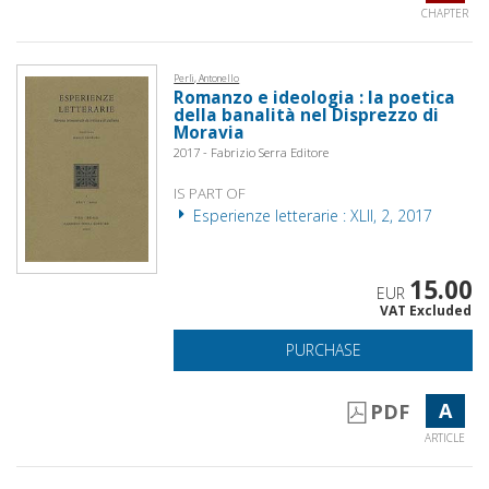
CHAPTER
Perli, Antonello
Romanzo e ideologia : la poetica
della banalità nel Disprezzo di
Moravia
2017 - Fabrizio Serra Editore
IS PART OF
Esperienze letterarie : XLII, 2, 2017
15.00
EUR
VAT Excluded
PURCHASE
A
PDF
ARTICLE