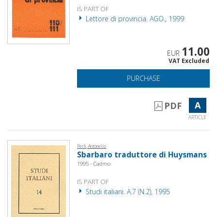
IS PART OF
Lettore di provincia. AGO., 1999
11.00
EUR
VAT Excluded
PURCHASE
A
PDF
ARTICLE
Perli, Antonello
Sbarbaro traduttore di Huysmans
1995 - Cadmo
IS PART OF
Studi italiani. A.7 (N.2), 1995