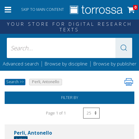
0
SKIP TO MAIN CONTENT
YOUR STORE FOR DIGITAL RESEARCH
TEXTS
|
|
Advanced search
Browse by discipline
Browse by publisher
Search
>>
Perli, Antonello
FILTER BY
Page 1 of 1
Perli, Antonello
Author