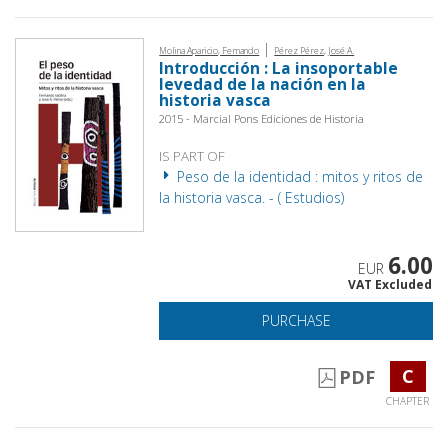
|
Molina Aparicio, Fernando
Pérez Pérez, José A.
Introducción : La insoportable
levedad de la nación en la
historia vasca
2015 - Marcial Pons Ediciones de Historia
IS PART OF
Peso de la identidad : mitos y ritos de
la historia vasca. - ( Estudios)
6.00
EUR
VAT Excluded
PURCHASE
C
PDF
CHAPTER