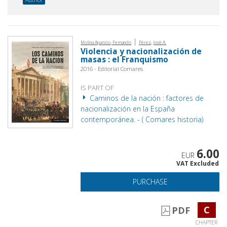
|
Molina Aparicio, Fernando
Pèrez, Josè A.
Violencia y nacionalización de
masas : el Franquismo
2016 - Editorial Comares
IS PART OF
Caminos de la nación : factores de
nacionalización en la España
contemporánea. - ( Comares historia)
6.00
EUR
VAT Excluded
PURCHASE
C
PDF
CHAPTER