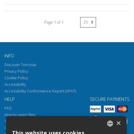
Page 1 of 1
INFO
Discover Torrossa
Privacy Policy
Cookie Policy
Accessibility
Accessibility Conformance Report (VPAT)
HELP
SECURE PAYMENTS
FAQ
How to open files
×
Torrossa Reader
Copyright obligations
This website uses cookies