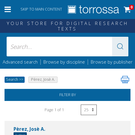
0
SKIP TO MAIN CONTENT
YOUR STORE FOR DIGITAL RESEARCH
TEXTS
|
|
Advanced search
Browse by discipline
Browse by publisher
Search
>>
Pèrez, Josè A.
FILTER BY
Page 1 of 1
Pèrez, Josè A.
Author