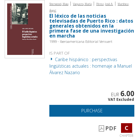
|
|
|
Sherwood, Maia
Vaquero, María
Pèrez, Josè A.
Martínez,
Ángel
El Iéxico de las noticias
televisadas de Puerto Rico : datos
generales obtenidos en la
primera fase de una investigación
en marcha
1999 - Iberoamericana Editorial Vervuert
IS PART OF
Caribe hispánico : perspectivas
lingüísticas actuales : homenaje a Manuel
Álvarez Nazario
6.00
EUR
VAT Excluded
PURCHASE
C
PDF
CHAPTER