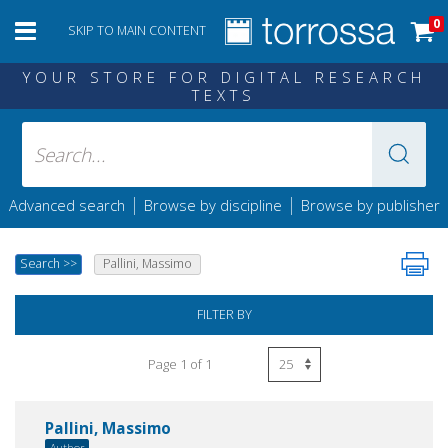
0
SKIP TO MAIN CONTENT
YOUR STORE FOR DIGITAL RESEARCH
TEXTS
|
|
Advanced search
Browse by discipline
Browse by publisher
Search
>>
Pallini, Massimo
FILTER BY
Page 1 of 1
Pallini, Massimo
Author