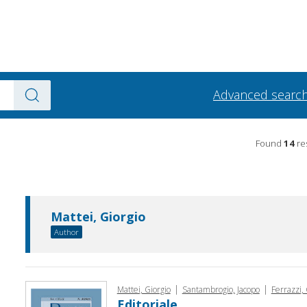
Advanced searc
Found
14
res
Mattei, Giorgio
Author
|
|
Mattei, Giorgio
Santambrogio, Jacopo
Ferrazzi, 
Editoriale