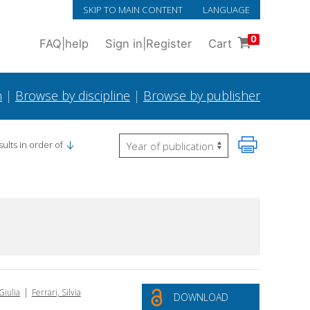
SKIP TO MAIN CONTENT
LANGUAGE
0
FAQ
|
help
Sign in
|
Register
Cart
h
|
Browse by discipline
|
Browse by publisher
ults in order of
|
Giulia
Ferrari, Silvia
DOWNLOAD