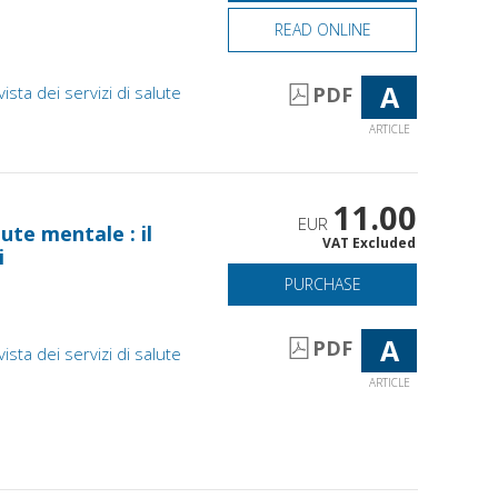
READ ONLINE
A
vista dei servizi di salute
PDF
ARTICLE
11.00
EUR
ute mentale : il
VAT Excluded
i
PURCHASE
A
PDF
vista dei servizi di salute
ARTICLE