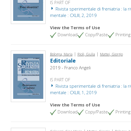
IS PART OF
Rivista sperimentale di freniatria : la ri
mentale : CXLIII, 2, 2019
View the Terms of Use
Download
Copy/Paste
Printing
|
|
Bologna, Maria
Rioli, Giulia
Mattei, Giorgio
Editoriale
2019 - Franco Angeli
IS PART OF
Rivista sperimentale di freniatria : la ri
mentale : CXLIII, 1, 2019
View the Terms of Use
Download
Copy/Paste
Printing
|
|