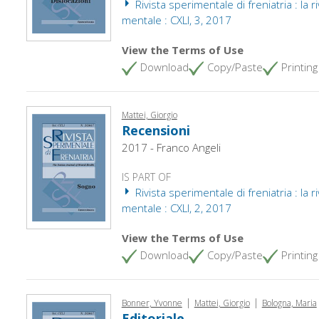
Rivista sperimentale di freniatria : la ri
mentale : CXLI, 3, 2017
View the Terms of Use
Download
Copy/Paste
Printing
Mattei, Giorgio
Recensioni
2017 - Franco Angeli
IS PART OF
Rivista sperimentale di freniatria : la ri
mentale : CXLI, 2, 2017
View the Terms of Use
Download
Copy/Paste
Printing
|
|
Bonner, Yvonne
Mattei, Giorgio
Bologna, Maria
Editoriale