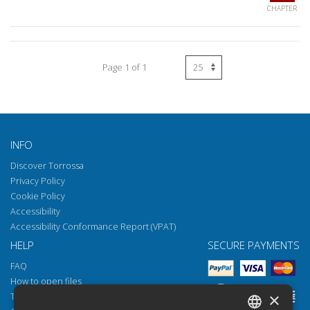
CHAPTER
Page 1 of 1
INFO
Discover Torrossa
Privacy Policy
Cookie Policy
Accessibility
Accessibility Conformance Report (VPAT)
HELP
SECURE PAYMENTS
FAQ
How to open files
×
Torrossa Reader