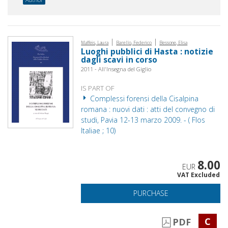
|
|
Maffeis, Laura
Barello, Federico
Bessone, Elisa
Luoghi pubblici di Hasta : notizie
dagli scavi in corso
2011 - All'Insegna del Giglio
IS PART OF
Complessi forensi della Cisalpina
romana : nuovi dati : atti del convegno di
studi, Pavia 12-13 marzo 2009. - ( Flos
Italiae ; 10)
8.00
EUR
VAT Excluded
PURCHASE
C
PDF