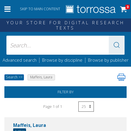
0
SKIP TO MAIN CONTENT
YOUR STORE FOR DIGITAL RESEARCH
TEXTS
|
|
Advanced search
Browse by discipline
Browse by publisher
Search
>>
Maffeis, Laura
FILTER BY
Page 1 of 1
Maffeis, Laura
Author