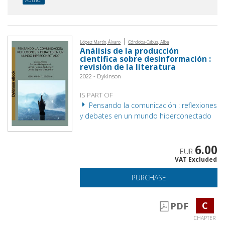
|
López Martín, Álvaro
Córdoba-Cabús, Alba
Análisis de la producción
científica sobre desinformación :
revisión de la literatura
2022 - Dykinson
IS PART OF
Pensando la comunicación : reflexiones
y debates en un mundo hiperconectado
6.00
EUR
VAT Excluded
PURCHASE
C
PDF
CHAPTER