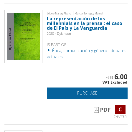
|
López-Martín, Álvaro
García-Borrego, Manuel
La representación de los
millennials en la prensa : el caso
de El País y La Vanguardia
2020 - Dykinson
IS PART OF
Ética, comunicación y género : debates
actuales
6.00
EUR
VAT Excluded
PURCHASE
C
PDF
CHAPTER