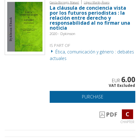
|
García-Borrego, Manuel
López-Martín, Álvaro
La cláusula de conciencia vista
por los futuros periodistas : la
relación entre derecho y
responsabilidad al no firmar una
noticia
2020 - Dykinson
IS PART OF
Ética, comunicación y género : debates
actuales
6.00
EUR
VAT Excluded
PURCHASE
C
PDF
CHAPTER