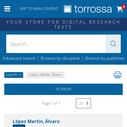
0
SKIP TO MAIN CONTENT
YOUR STORE FOR DIGITAL RESEARCH
TEXTS
|
|
Advanced search
Browse by discipline
Browse by publisher
Search
>>
López Martín, Álvaro
FILTER BY
Page 1 of 1
López Martín, Álvaro
Author