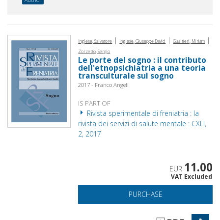
|
|
|
Inglese, Salvatore
Inglese, Giuseppe David
Gualtieri, Miriam
Zorzetto, Sergio
Le porte del sogno : il contributo
dell'etnopsichiatria a una teoria
transculturale sul sogno
2017 - Franco Angeli
IS PART OF
Rivista sperimentale di freniatria : la
rivista dei servizi di salute mentale : CXLI,
2, 2017
11.00
EUR
VAT Excluded
PURCHASE