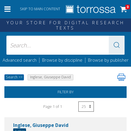
0
SKIP TO MAIN CONTENT
YOUR STORE FOR DIGITAL RESEARCH
TEXTS
|
|
Advanced search
Browse by discipline
Browse by publisher
Search
>>
Inglese, Giuseppe David
FILTER BY
Page 1 of 1
Inglese, Giuseppe David
Author