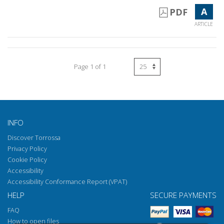
A
PDF
ARTICLE
Page 1 of 1
INFO
Discover Torrossa
Privacy Policy
Cookie Policy
Accessibility
Accessibility Conformance Report (VPAT)
HELP
SECURE PAYMENTS
FAQ
How to open files