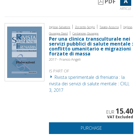
A
PDF
ARTICLE
|
|
|
Inglese, Salvatore
Zorzetto, Sergio
Tavano, Azzurra
Inglese,
|
Giuseppe David
Cardamone, Giuseppe
Per una clinica transculturale nei
servizi pubblici di salute mentale :
conflitto umanitario e migrazioni
forzate di massa
2017 - Franco Angeli
IS PART OF
Rivista sperimentale di freniatria : la
rivista dei servizi di salute mentale : CXLI,
3, 2017
15.40
EUR
VAT Excluded
PURCHASE