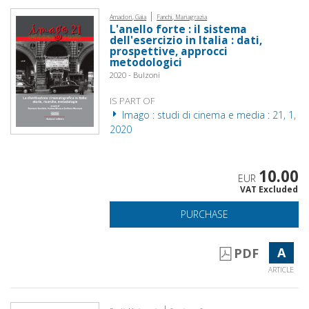
|
Amadori, Gaia
Fanchi, Mariagrazia
L'anello forte : il sistema
dell'esercizio in Italia : dati,
prospettive, approcci
metodologici
2020 - Bulzoni
IS PART OF
Imago : studi di cinema e media : 21, 1,
2020
10.00
EUR
VAT Excluded
PURCHASE
A
PDF
ARTICLE