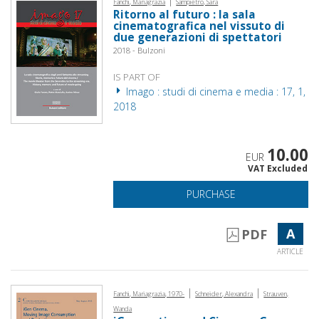
|
Fanchi, Mariagrazia
Sampietro, Sara
Ritorno al futuro : la sala
cinematografica nel vissuto di
due generazioni di spettatori
2018 - Bulzoni
IS PART OF
Imago : studi di cinema e media : 17, 1,
2018
10.00
EUR
VAT Excluded
PURCHASE
A
PDF
ARTICLE
|
|
Fanchi, Mariagrazia, 1970-
Schneider, Alexandra
Strauven,
Wanda