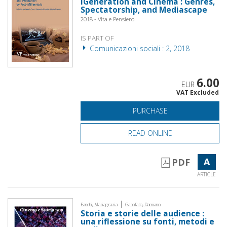
iGeneration and Cinema : Genres,
Spectatorship, and Mediascape
2018 - Vita e Pensiero
IS PART OF
Comunicazioni sociali : 2, 2018
6.00
EUR
VAT Excluded
PURCHASE
READ ONLINE
A
PDF
ARTICLE
|
Fanchi, Mariagrazia
Garofalo, Damiano
Storia e storie delle audience :
una riflessione su fonti, metodi e