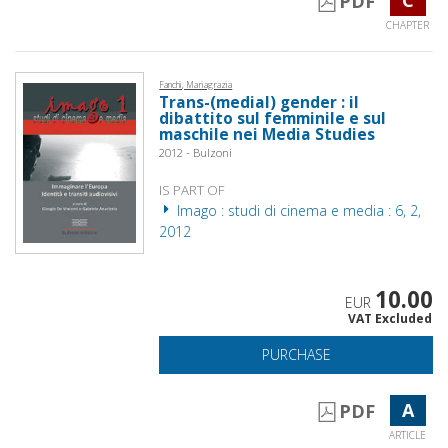
PDF
CHAPTER
Fanchi, Mariagrazia
Trans-(medial) gender : il
dibattito sul femminile e sul
maschile nei Media Studies
2012 - Bulzoni
IS PART OF
Imago : studi di cinema e media : 6, 2,
2012
10.00
EUR
VAT Excluded
PURCHASE
A
PDF
ARTICLE