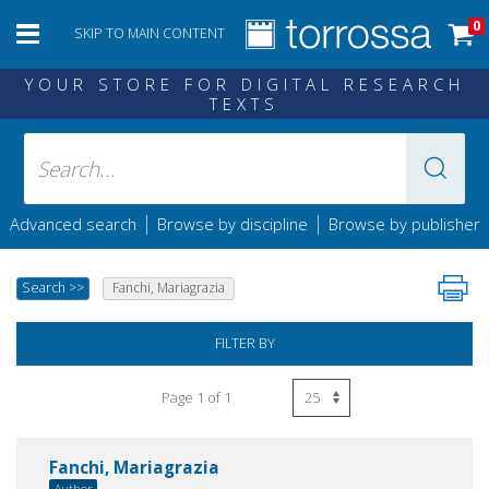
0
SKIP TO MAIN CONTENT
YOUR STORE FOR DIGITAL RESEARCH
TEXTS
|
|
Advanced search
Browse by discipline
Browse by publisher
Search
>>
Fanchi, Mariagrazia
FILTER BY
Page 1 of 1
Fanchi, Mariagrazia
Author