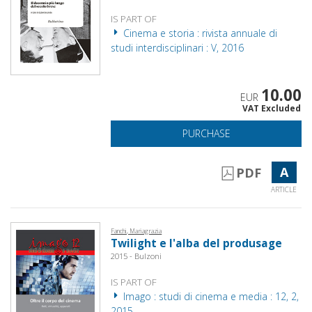
IS PART OF
Cinema e storia : rivista annuale di
studi interdisciplinari : V, 2016
10.00
EUR
VAT Excluded
PURCHASE
A
PDF
ARTICLE
Fanchi, Mariagrazia
Twilight e l'alba del produsage
2015 - Bulzoni
IS PART OF
Imago : studi di cinema e media : 12, 2,
2015