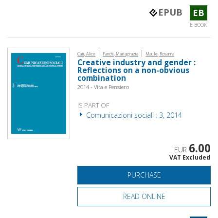
EPUB
EB
E-BOOK
|
|
Cati, Alice
Fanchi, Mariagrazia
Maule, Rosanna
Creative industry and gender :
Reflections on a non-obvious
combination
2014 - Vita e Pensiero
IS PART OF
Comunicazioni sociali : 3, 2014
6.00
EUR
VAT Excluded
PURCHASE
READ ONLINE