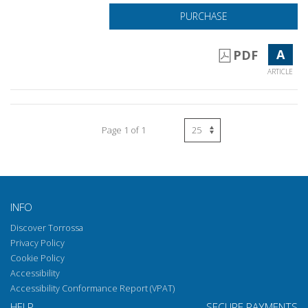
PURCHASE
A
PDF
ARTICLE
Page 1 of 1
INFO
Discover Torrossa
Privacy Policy
Cookie Policy
Accessibility
Accessibility Conformance Report (VPAT)
HELP
SECURE PAYMENTS