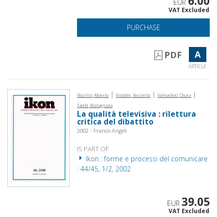
6.00
EUR
VAT Excluded
PURCHASE
A
PDF
ARTICLE
|
|
|
Bourlot, Alberto
Vittadini, Nicoletta
Valmachino, Chiara
Fanchi, Mariagrazia
La qualità televisiva : rilettura
critica del dibattito
2002 - Franco Angeli
IS PART OF
Ikon : forme e processi del comunicare
: 44/45, 1/2, 2002
39.05
EUR
VAT Excluded