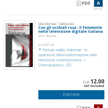
A
PDF
ARTICLE
|
Fanchi, Mariagrazia
Sampietro, Sara
Con gli occhiali rosa : il femminile
nella televisione digitale italiana
2013 - Bulzoni
IS PART OF
Factual, reality, makeover : lo
spettacolo della trasformazione nella
televisione contemporanea. - (
Cinemaespanso ; 07)
12.00
EUR
VAT Excluded
PURCHASE
C