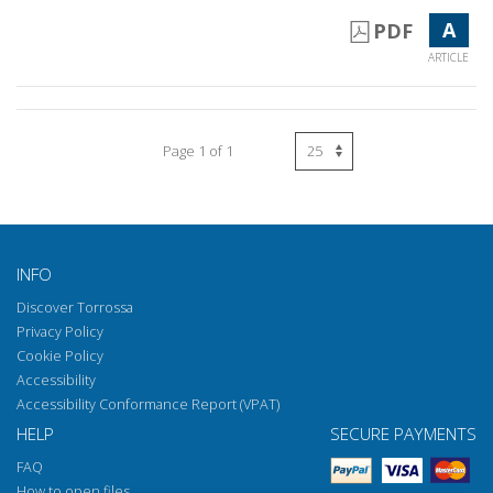
A
PDF
ARTICLE
Page 1 of 1
INFO
Discover Torrossa
Privacy Policy
Cookie Policy
Accessibility
Accessibility Conformance Report (VPAT)
HELP
SECURE PAYMENTS
FAQ
How to open files