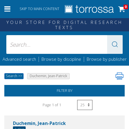
0
SKIP TO MAIN CONTENT
YOUR STORE FOR DIGITAL RESEARCH
TEXTS
|
|
Advanced search
Browse by discipline
Browse by publisher
Search
>>
Duchemin, Jean-Patrick
FILTER BY
Page 1 of 1
Duchemin, Jean-Patrick
Author