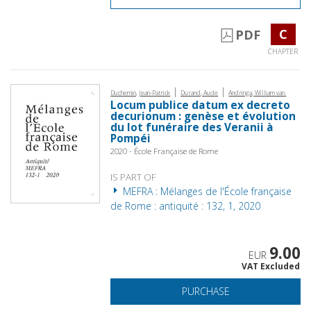
C
PDF
CHAPTER
|
|
Duchemin, Jean-Patrick
Durand, Aude
Andringa, William van.
Locum publice datum ex decreto
decurionum : genèse et évolution
du lot funéraire des Veranii à
Pompéi
2020 - École Française de Rome
IS PART OF
MEFRA : Mélanges de l'École française
de Rome : antiquité : 132, 1, 2020
9.00
EUR
VAT Excluded
PURCHASE