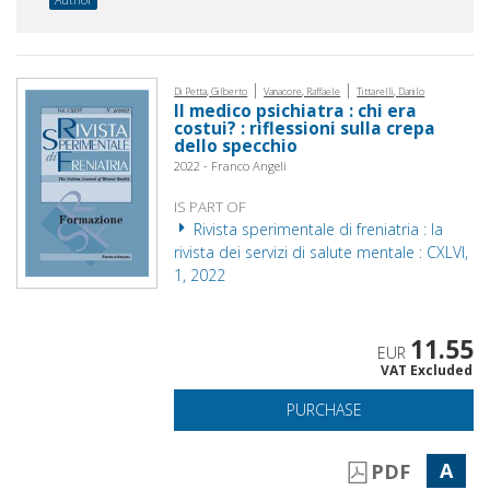
|
|
Di Petta, Gilberto
Vanacore, Raffaele
Tittarelli, Danilo
Il medico psichiatra : chi era
costui? : riflessioni sulla crepa
dello specchio
2022 - Franco Angeli
IS PART OF
Rivista sperimentale di freniatria : la
rivista dei servizi di salute mentale : CXLVI,
1, 2022
11.55
EUR
VAT Excluded
PURCHASE
A
PDF