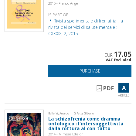
2015 - Franco Angeli
IS PART OF
Rivista sperimentale di freniatria : la
rivista dei servizi di salute mentale :
CXXXIX, 2, 2015
17.05
EUR
VAT Excluded
PURCHASE
A
PDF
ARTICLE
|
Ballerini, Arnaldo
Di Petta, Gilberto
La schizofrenia come dramma
ontologico : l'intersoggettività
dalla rottura al con-tatto
2014 - Mimesis Edizioni