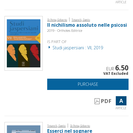
ARTICLE
|
Di Petta, Gilberto
Tittarelli, Danilo
Il nichilismo assoluto nelle psicosi
2019 - Orthotes Editrice
IS PART OF
Studi jaspersiani : VII, 2019
6.50
EUR
VAT Excluded
PURCHASE
A
PDF
ARTICLE
|
Tittarelli, Danilo
Di Petta, Gilberto
Esserci nel sognare