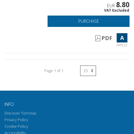
8.80
EUR
VAT Excluded
PURCHASE
A
PDF
ARTICLE
Page 1 of 1
INFO
Discover Torrossa
Privacy Policy
Cookie Policy
Accessibility