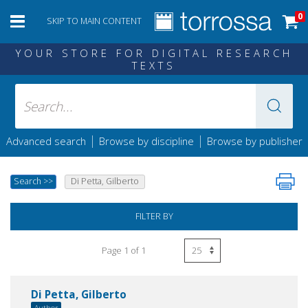
0
SKIP TO MAIN CONTENT
YOUR STORE FOR DIGITAL RESEARCH
TEXTS
|
|
Advanced search
Browse by discipline
Browse by publisher
Search
>>
Di Petta, Gilberto
FILTER BY
Page 1 of 1
Di Petta, Gilberto
Author