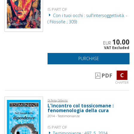
IS PART OF
Con i tuoi occhi : sull'intersoggettività. -
( Filosofie ; 309)
10.00
EUR
VAT Excluded
PURCHASE
C
PDF
CHAPTER
Di Petta, Gilberto
L'incontro col tossicomane :
fenomenologia della cura
2014 - Testimonianze
IS PART OF
Testimonianze : 497, 5, 2014