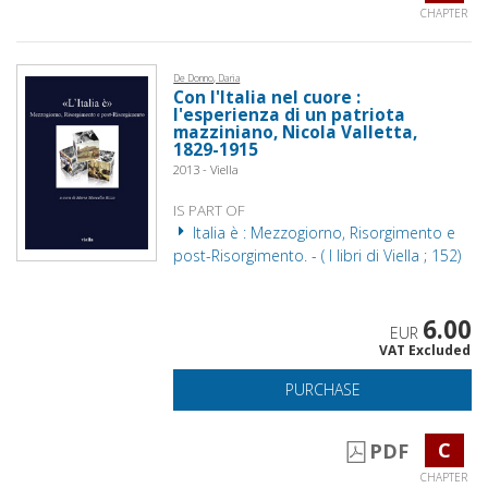
CHAPTER
De Donno, Daria
Con l'Italia nel cuore :
l'esperienza di un patriota
mazziniano, Nicola Valletta,
1829-­1915
2013 - Viella
IS PART OF
Italia è : Mezzogiorno, Risorgimento e
post-Risorgimento. - ( I libri di Viella ; 152)
6.00
EUR
VAT Excluded
PURCHASE
C
PDF
CHAPTER