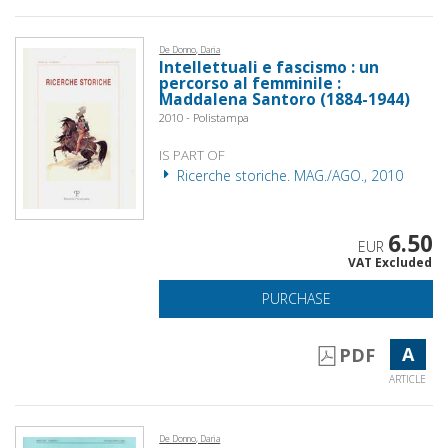
De Donno, Daria
Intellettuali e fascismo : un
percorso al femminile :
Maddalena Santoro (1884-1944)
2010 - Polistampa
IS PART OF
Ricerche storiche. MAG./AGO., 2010
6.50
EUR
VAT Excluded
PURCHASE
A
PDF
ARTICLE
De Donno, Daria