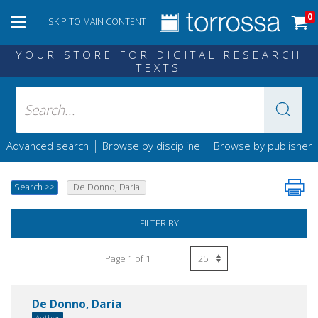
0
SKIP TO MAIN CONTENT
YOUR STORE FOR DIGITAL RESEARCH
TEXTS
|
|
Advanced search
Browse by discipline
Browse by publisher
Search
>>
De Donno, Daria
FILTER BY
Page 1 of 1
De Donno, Daria
Author