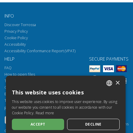
INFO
Discover Torrossa
Privacy Policy
Cookie Policy
Accessibility
Accessibility Conformance Report (VPAT)
HELP
SECURE PAYMENTS
FAQ
How to open files
×
Torrossa Reader
Copyright obligations
This website uses cookies
Email:
helpdesk@torrossa.com
ITALIAN
Tel:
+39 055 5018800
This website uses cookies to improve user experience. By using
SPANISH
our website you consent to all cookies in accordance with our
FOLLOW US
OUR RESOURCES
Cookie Policy.
Read more
FRENCH
Torrossa Info
Torrossa for Institutions
ACCEPT
DECLINE
ENGLISH
Torrossa Open
Copyright 2000-2026