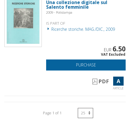
Una collezione digitale sul
Salento femminile
2009 - Polistampa
IS PART OF
Ricerche storiche. MAG./DIC., 2009
6.50
EUR
VAT Excluded
PURCHASE
A
PDF
ARTICLE
Page 1 of 1