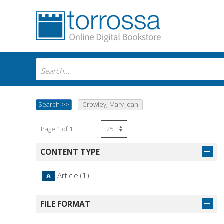
Search
>>
Crowley, Mary Joan
Page 1 of 1
CONTENT TYPE
Article (1)
A
FILE FORMAT