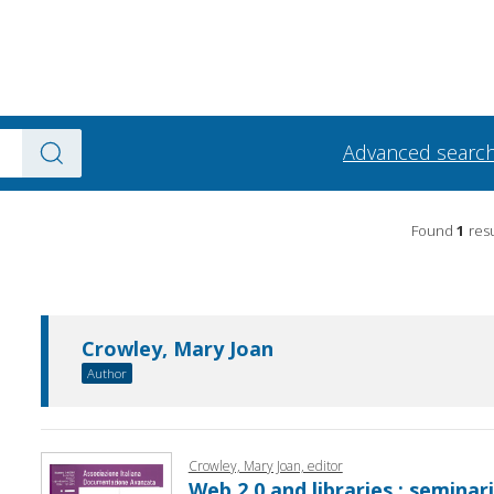
Advanced searc
Found
1
resu
Crowley, Mary Joan
Author
Crowley, Mary Joan, editor
Web 2.0 and libraries : seminari