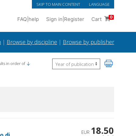
SKIP TO MAIN CONTENT
LANGUAGE
0
FAQ
|
help
Sign in
|
Register
Cart
h
|
Browse by discipline
|
Browse by publisher
lts in order of
18.50
EUR
o di