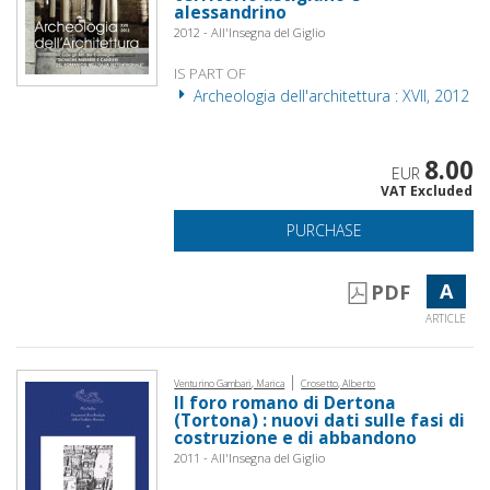
alessandrino
2012 - All'Insegna del Giglio
IS PART OF
Archeologia dell'architettura : XVII, 2012
8.00
EUR
VAT Excluded
PURCHASE
A
PDF
ARTICLE
|
Venturino Gambari, Marica
Crosetto, Alberto
Il foro romano di Dertona
(Tortona) : nuovi dati sulle fasi di
costruzione e di abbandono
2011 - All'Insegna del Giglio