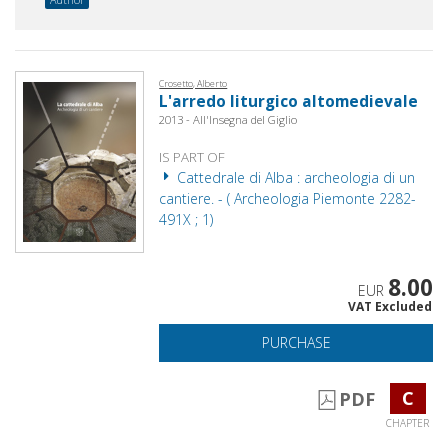
Crosetto, Alberto
L'arredo liturgico altomedievale
2013 - All'Insegna del Giglio
IS PART OF
Cattedrale di Alba : archeologia di un
cantiere. - ( Archeologia Piemonte 2282-
491X ; 1)
8.00
EUR
VAT Excluded
PURCHASE
C
PDF
CHAPTER