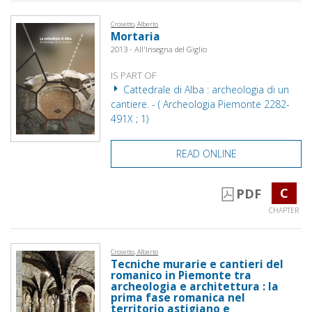
Crosetto, Alberto
Mortaria
2013 - All'Insegna del Giglio
IS PART OF
Cattedrale di Alba : archeologia di un
cantiere. - ( Archeologia Piemonte 2282-
491X ; 1)
READ ONLINE
C
PDF
CHAPTER
Crosetto, Alberto
Tecniche murarie e cantieri del
romanico in Piemonte tra
archeologia e architettura : la
prima fase romanica nel
territorio astigiano e