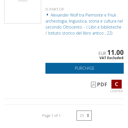
IS PART OF
Alexander Wolf tra Piemonte e Friuli :
archeologia, linguistica, storia e cultura nel
secondo Ottocento. - ( Libri e biblioteche
/ Istituto storico del libro antico ; 22)
11.00
EUR
VAT Excluded
PURCHASE
C
PDF
CHAPTER
Page 1 of 1