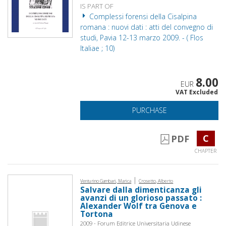
IS PART OF
Complessi forensi della Cisalpina
romana : nuovi dati : atti del convegno di
studi, Pavia 12-13 marzo 2009. - ( Flos
Italiae ; 10)
8.00
EUR
VAT Excluded
PURCHASE
C
PDF
CHAPTER
|
Venturino Gambari, Marica
Crosetto, Alberto
Salvare dalla dimenticanza gli
avanzi di un glorioso passato :
Alexander Wolf tra Genova e
Tortona
2009 - Forum Editrice Universitaria Udinese