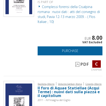
IS PART OF
Complessi forensi della Cisalpina
romana : nuovi dati : atti del convegno di
studi, Pavia 12-13 marzo 2009. - ( Flos
Italiae ; 10)
8.00
EUR
VAT Excluded
PURCHASE
C
PDF
CHAPTER
|
|
Bacchetta, Alberto
Venturino Gambari, Marica
Crosetto, Alberto
Il foro di Aquae Statiellae (Acqui
Terme) : nuovi dati sulla piazza e
il capitolium
2011 - All'Insegna del Giglio