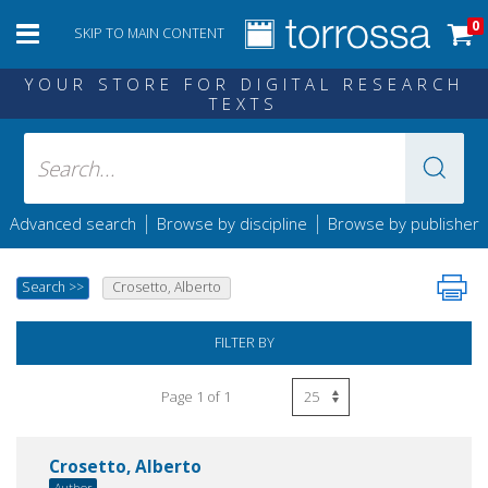
0
SKIP TO MAIN CONTENT
YOUR STORE FOR DIGITAL RESEARCH
TEXTS
|
|
Advanced search
Browse by discipline
Browse by publisher
Search
>>
Crosetto, Alberto
FILTER BY
Page 1 of 1
Crosetto, Alberto
Author