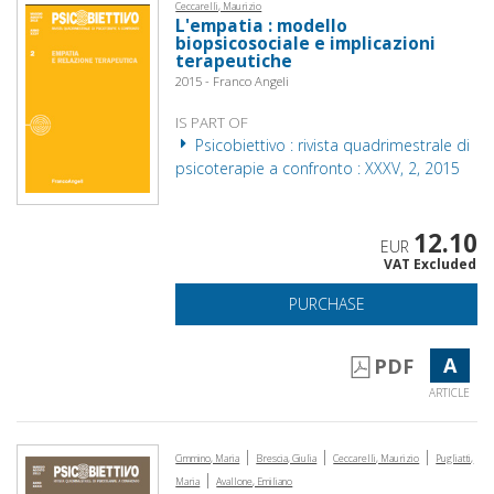
Ceccarelli, Maurizio
L'empatia : modello
biopsicosociale e implicazioni
terapeutiche
2015 - Franco Angeli
IS PART OF
Psicobiettivo : rivista quadrimestrale di
psicoterapie a confronto : XXXV, 2, 2015
12.10
EUR
VAT Excluded
PURCHASE
A
PDF
ARTICLE
|
|
|
Cimmino, Maria
Brescia, Giulia
Ceccarelli, Maurizio
Pugliatti,
|
Maria
Avallone, Emiliano