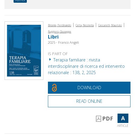
|
|
|
Bitonte, Ferdinando
Cella, Nicoletta
Ceccarelli, Maurizio
Ruggiero, Giuseppe
Libri
2025 - Franco Angeli
IS PART OF
Terapia familiare : rivista
interdisciplinare di ricerca ed intervento
relazionale : 138, 2, 2025
DOWNLOAD
READ ONLINE
A
PDF
ARTICLE