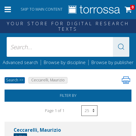
0
SKIP TO MAIN CONTENT
YOUR STORE FOR DIGITAL RESEARCH
TEXTS
|
|
Advanced search
Browse by discipline
Browse by publisher
Search
>>
Ceccarelli, Maurizio
FILTER BY
Page 1 of 1
Ceccarelli, Maurizio
Author