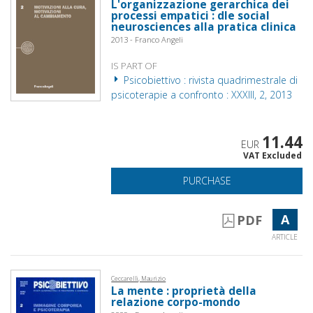
L'organizzazione gerarchica dei
processi empatici : dle social
neurosciences alla pratica clinica
2013 - Franco Angeli
IS PART OF
Psicobiettivo : rivista quadrimestrale di
psicoterapie a confronto : XXXIII, 2, 2013
11.44
EUR
VAT Excluded
PURCHASE
A
PDF
ARTICLE
Ceccarelli, Maurizio
La mente : proprietà della
relazione corpo-mondo