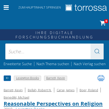
ZUM HAUPTINHALT SPRINGEN
0
IHRE DIGITALE
FORSCHUNGSBUCHHANDLUNG
|
|
Erweiterte Suche
Nach Thema suchen
Nach Verlag suchen
Lexington Books
Barrett, Kevin
|
|
|
|
Barrett, Kevin
Bellah, Robert N.
Carse, James
Boer, Roland
Benedikt, Michael
Reasonable Perspectives on Religion