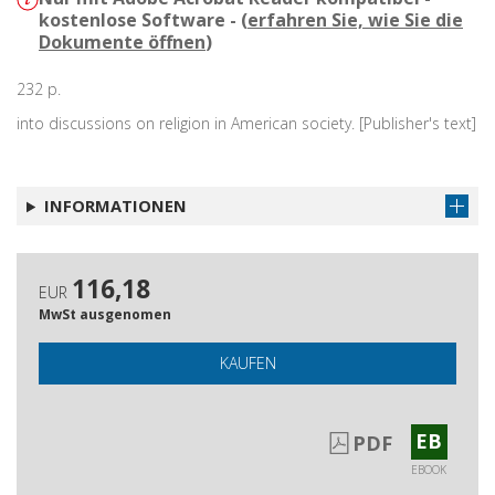
kostenlose Software - (
erfahren Sie, wie Sie die
Dokumente öffnen
)
232 p.
into discussions on religion in American society. [Publisher's text]
INFORMATIONEN
116,18
EUR
MwSt ausgenomen
KAUFEN
EB
PDF
EBOOK