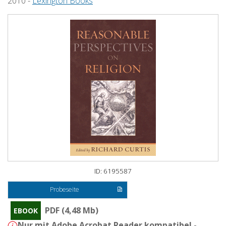
2010 -
Lexington Books
ID: 6195587
Probeseite
PDF (4,48 Mb)
EBOOK
Nur mit Adobe Acrobat Reader kompatibel -