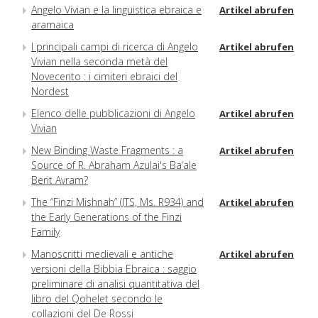
Angelo Vivian e la linguistica ebraica e
Artikel abrufen
aramaica
I principali campi di ricerca di Angelo
Artikel abrufen
Vivian nella seconda metà del
Novecento : i cimiteri ebraici del
Nordest
Elenco delle pubblicazioni di Angelo
Artikel abrufen
Vivian
New Binding Waste Fragments : a
Artikel abrufen
Source of R. Abraham Azulai's Ba‘ale
Berit Avram?
The “Finzi Mishnah” (JTS, Ms. R934) and
Artikel abrufen
the Early Generations of the Finzi
Family
Manoscritti medievali e antiche
Artikel abrufen
versioni della Bibbia Ebraica : saggio
preliminare di analisi quantitativa del
libro del Qohelet secondo le
collazioni del De Rossi