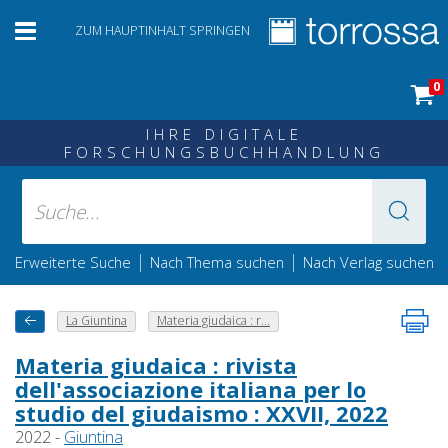
ZUM HAUPTINHALT SPRINGEN
0
IHRE DIGITALE
FORSCHUNGSBUCHHANDLUNG
|
|
Erweiterte Suche
Nach Thema suchen
Nach Verlag suchen
La Giuntina
Materia giudaica : r...
Materia giudaica : rivista
dell'associazione italiana per lo
studio del giudaismo : XXVII, 2022
2022 -
Giuntina