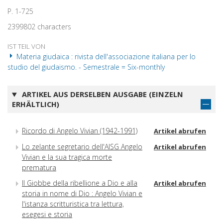
P. 1-725
2399802 characters
IST TEIL VON
Materia giudaica : rivista dell'associazione italiana per lo
studio del giudaismo. - Semestrale = Six-monthly
ARTIKEL AUS DERSELBEN AUSGABE (EINZELN
ERHÄLTLICH)
Ricordo di Angelo Vivian (1942-1991)
Artikel abrufen
Lo zelante segretario dell'AISG Angelo
Artikel abrufen
Vivian e la sua tragica morte
prematura
Il Giobbe della ribellione a Dio e alla
Artikel abrufen
storia in nome di Dio : Angelo Vivian e
l'istanza scritturistica tra lettura,
esegesi e storia