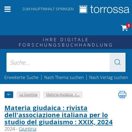
ZUM HAUPTINHALT SPRINGEN
0
IHRE DIGITALE
FORSCHUNGSBUCHHANDLUNG
|
|
Erweiterte Suche
Nach Thema suchen
Nach Verlag suchen
La Giuntina
Materia giudaica : r...
Materia giudaica : rivista
dell'associazione italiana per lo
studio del giudaismo : XXIX, 2024
2024 -
Giuntina