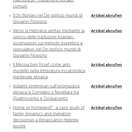
comuni
Echi filoniani nel De opificio mundi di
Artikel abrufen
Giovanni Filopono
Verso la Hebraica ueritas mediante la
Artikel abrufen
sinossi delle traduzioni esaplari :
osservazioni sul metodo esegetico e
speculativo nel De opificio mundi di
Giovanni Filopono
Il Messia ben Yosef come anti-
Artikel abrufen
modello nella letteratura escatologica
medievale ebraica
Indagini preliminari sull'onomastica
Artikel abrufen
ebraica a Correggio e Novellara tra
Quattrocento e Cinquecento
Home or homeland? : a case study of
Artikel abrufen
family dynamics and migration
decisionsin a Renaissance Hebrew
epistle