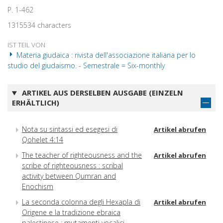
P. 1-462
1315534 characters
IST TEIL VON
Materia giudaica : rivista dell'associazione italiana per lo
studio del giudaismo. - Semestrale = Six-monthly
ARTIKEL AUS DERSELBEN AUSGABE (EINZELN
ERHÄLTLICH)
Nota su sintassi ed esegesi di
Artikel abrufen
Qohelet 4:14
The teacher of righteousness and the
Artikel abrufen
scribe of righteousness : scribal
activity between Qumran and
Enochism
La seconda colonna degli Hexapla di
Artikel abrufen
Origene e la tradizione ebraica
palestinese : mutamenti vocalici