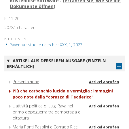
kostenlose Software - (
erfahren Sie, wie Sie die
Dokumente öffnen
)
P. 11-20
20781 characters
IST TEIL VON
Ravenna : studi e ricerche : XXX, 1, 2023
ARTIKEL AUS DERSELBEN AUSGABE (EINZELN
ERHÄLTLICH)
Presentazione
Artikel abrufen
Più che carbonchio lucida e vermiglia : immagini
poco note della "corazza di Teoderico"
L'attività politica di Luigi Rava nel
Artikel abrufen
primo dopoguerra tra democrazia e
dittatura
Maria Ponti Pasolini e Corrado Ricci
Artikel abrufen