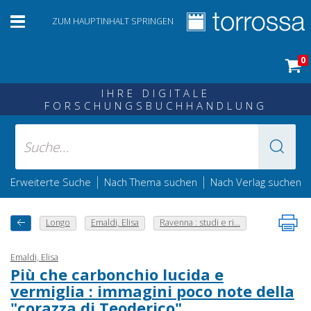
ZUM HAUPTINHALT SPRINGEN
0
IHRE DIGITALE
FORSCHUNGSBUCHHANDLUNG
|
|
Erweiterte Suche
Nach Thema suchen
Nach Verlag suchen
Longo
Emaldi, Elisa
Ravenna : studi e ri...
Emaldi, Elisa
Più che carbonchio lucida e
vermiglia : immagini poco note della
"corazza di Teoderico"