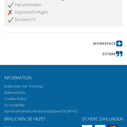
Herunterladen
Kopieren/Einfügen
Drucken (1)
WORKSPACE
ZITIERE
INFORMATION
Entfecken Sie Torrossa
Datenschutz
Cookie Policy
Accessibility
Barrierefreiheits-Konformitätsbericht (VPAT)
BRAUCHEN SIE HILFE?
SICHERE ZAHLUNGEN