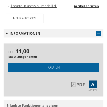
Il teatro in archivio : modelli di
Artikel abrufen
gestione del patrimonio teatrale e il
caso di studio del Teatro delle Albe
MEHR ANZEIGEN
Giantito Masetti
Artikel abrufen
INFORMATIONEN
11,00
EUR
MwSt ausgenomen
KAUFEN
A
PDF
ARTIKEL
Erlaubte Funktionen anzeigen