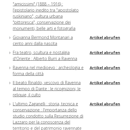
"amicissimi" (1888 – 1916) :
l'epistolario inedito tra "apostolato
ruskiniano", cultura urbana
"pittoresca", conservazione dei
monumenti, belle arti e fotografia
Giovanna Bermond Montanari a
Artikel abrufen
cento anni dalla nascita
Fra teatro, scultura e nostalgia
Artikel abrufen
d'Oriente : Alberto Burri a Ravenna
Ravenna nel medioevo : archeologia e
Artikel abrufen
forma della città
Il beato Rinaldo, vescovo di Ravenna
Artikel abrufen
al tempo di Dante : le ricognizioni, le
reliquie, il culto
L'ultimo Zaganelli : storia, tecnica e
Artikel abrufen
conservazione : l'importanza dello
studio condotto sulla Resurrezione di
Lazzaro per la conoscenza del
territorio e del patrimonio ravennate