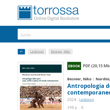
Ledizioni
Besnier, Niko
PDF (20,15 Mb
EBOOK
Besnier, Niko
|
Nardini,
Antropologia de
contemporane
2024 -
Ledizioni
398 p. : ill.