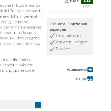
PDF
persone in tutto il mondo,
EBOOK
adi del Brasile o nei parchi
ene di lotta in Senegal,
ro energie emotive,
Erlaubte Funktionen
ro performance atletiche
anzeigen
il modo in cui lo sport
Herunterladen
viviamo. Nel libro vengono
Kopieren/Einfügen
il nazionalismo, lo Stato,
Drucken
frire un riferimento
buto sostanziale che
WORKSPACE
'altra, si propone come
ZITIERE