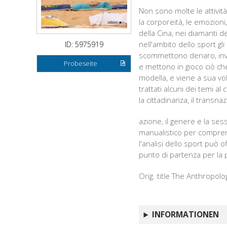
Non sono molte le attività
la corporeità, le emozioni, 
della Cina, nei diamanti d
nell'ambito dello sport gli
ID: 5975919
scommettono denaro, invo
Probeseite
e mettono in gioco ciò che
modella, e viene a sua volt
trattati alcuni dei temi al
la cittadinanza, il transnaz
azione, il genere e la ses
manualistico per comprend
l'analisi dello sport può o
punto di partenza per la 
Orig. title The Anthropolo
INFORMATIONEN