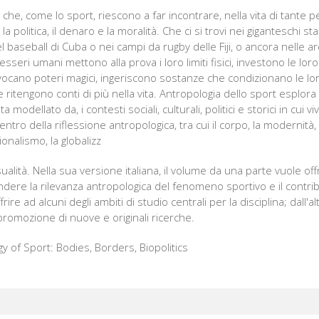
 che, come lo sport, riescono a far incontrare, nella vita di tante 
la politica, il denaro e la moralità. Che ci si trovi nei giganteschi st
el baseball di Cuba o nei campi da rugby delle Fiji, o ancora nelle ar
 esseri umani mettono alla prova i loro limiti fisici, investono le lo
cano poteri magici, ingeriscono sostanze che condizionano le lo
 ritengono conti di più nella vita. Antropologia dello sport esplora 
a modellato da, i contesti sociali, culturali, politici e storici in cui 
 centro della riflessione antropologica, tra cui il corpo, la modernità, 
ionalismo, la globalizz
sualità. Nella sua versione italiana, il volume da una parte vuole of
ere la rilevanza antropologica del fenomeno sportivo e il contri
ffrire ad alcuni degli ambiti di studio centrali per la disciplina; dall
promozione di nuove e originali ricerche.
gy of Sport: Bodies, Borders, Biopolitics