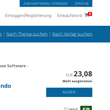
ZUM HAUPTINHALT SPRINGEN
SPRACHE
0
Einloggen
|
Registrierung
Einkaufskorb
e
|
Nach Thema suchen
|
Nach Verlag suchen
ose Software -
23,08
EUR
MwSt ausgenomen
mondo
KAUFEN
EB