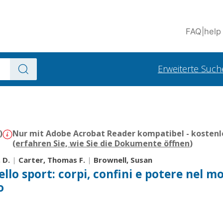
FAQ
|
help
Erweiterte Such
)
Nur mit Adobe Acrobat Reader kompatibel - kostenl
(
erfahren Sie, wie Sie die Dokumente öffnen
)
 D.
|
Carter, Thomas F.
|
Brownell, Susan
llo sport: corpi, confini e potere nel 
o