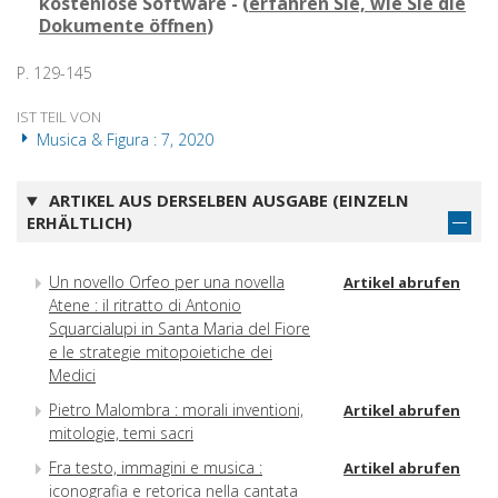
kostenlose Software - (
erfahren Sie, wie Sie die
Dokumente öffnen
)
P. 129-145
IST TEIL VON
Musica & Figura : 7, 2020
ARTIKEL AUS DERSELBEN AUSGABE (EINZELN
ERHÄLTLICH)
Un novello Orfeo per una novella
Artikel abrufen
Atene : il ritratto di Antonio
Squarcialupi in Santa Maria del Fiore
e le strategie mitopoietiche dei
Medici
Pietro Malombra : morali inventioni,
Artikel abrufen
mitologie, temi sacri
Fra testo, immagini e musica :
Artikel abrufen
iconografia e retorica nella cantata