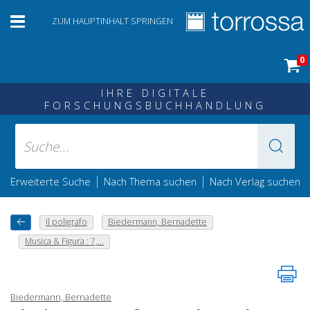
ZUM HAUPTINHALT SPRINGEN
0
IHRE DIGITALE
FORSCHUNGSBUCHHANDLUNG
|
|
Erweiterte Suche
Nach Thema suchen
Nach Verlag suchen
Il poligrafo
Biedermann, Bernadette
Musica & Figura : 7,...
Biedermann, Bernadette