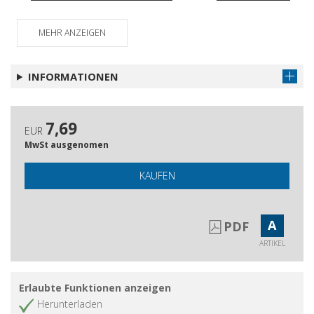
dell'arte : per ricordo di Achille Olivieri
Abstracts
Artikel abrufen
MEHR ANZEIGEN
INFORMATIONEN
7,69
EUR
MwSt ausgenomen
KAUFEN
A
PDF
ARTIKEL
Erlaubte Funktionen anzeigen
Herunterladen