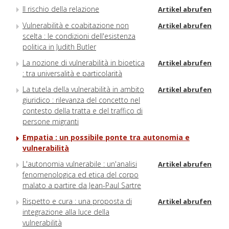
Il rischio della relazione
Artikel abrufen
Vulnerabilità e coabitazione non
Artikel abrufen
scelta : le condizioni dell'esistenza
politica in Judith Butler
La nozione di vulnerabilità in bioetica
Artikel abrufen
: tra universalità e particolarità
La tutela della vulnerabilità in ambito
Artikel abrufen
giuridico : rilevanza del concetto nel
contesto della tratta e del traffico di
persone migranti
Empatia : un possibile ponte tra autonomia e
vulnerabilità
L'autonomia vulnerabile : un'analisi
Artikel abrufen
fenomenologica ed etica del corpo
malato a partire da Jean-Paul Sartre
Rispetto e cura : una proposta di
Artikel abrufen
integrazione alla luce della
vulnerabilità