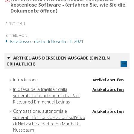
kostenlose Software - (
erfahren Sie, wie Sie die
Dokumente öffnen
)
P. 121-140
IST TEIL VON
Paradosso : rivista di filosofia : 1, 2021
ARTIKEL AUS DERSELBEN AUSGABE (EINZELN
ERHÄLTLICH)
Introduzione
Artikel abrufen
In difesa della fragilità : dalla
Artikel abrufen
vulnerabilità all'autonomia tra Paul
Ricœur ed Emmanuel Levinas
Compassione, autonomia e
Artikel abrufen
vulnerabilità : considerazioni sull'etica
di Nietzsche a partire da Martha C.
Nussbaum