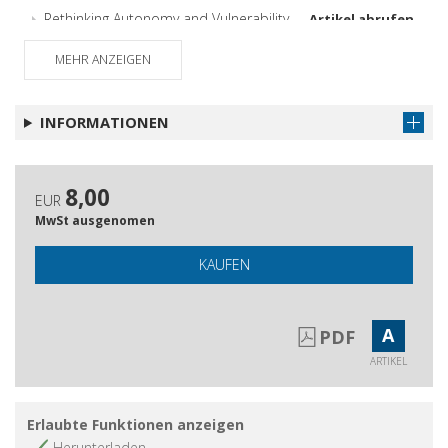
Rethinking Autonomy and Vulnerability
Artikel abrufen
: a Global Perspective
MEHR ANZEIGEN
Abstracts
Artikel abrufen
Gli autori
Artikel abrufen
INFORMATIONEN
8,00
EUR
MwSt ausgenomen
KAUFEN
A
PDF
ARTIKEL
Erlaubte Funktionen anzeigen
Herunterladen