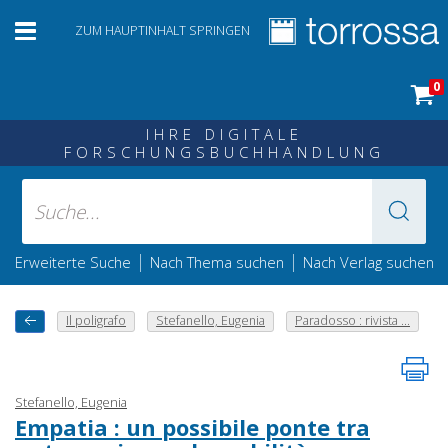
ZUM HAUPTINHALT SPRINGEN
0
IHRE DIGITALE
FORSCHUNGSBUCHHANDLUNG
|
|
Erweiterte Suche
Nach Thema suchen
Nach Verlag suchen
Il poligrafo
Stefanello, Eugenia
Paradosso : rivista ...
Stefanello, Eugenia
Empatia : un possibile ponte tra