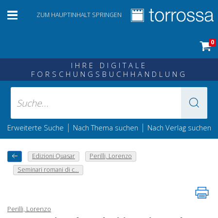
ZUM HAUPTINHALT SPRINGEN
0
IHRE DIGITALE
FORSCHUNGSBUCHHANDLUNG
|
|
Erweiterte Suche
Nach Thema suchen
Nach Verlag suchen
Edizioni Quasar
Perilli, Lorenzo
Seminari romani di c...
Perilli, Lorenzo