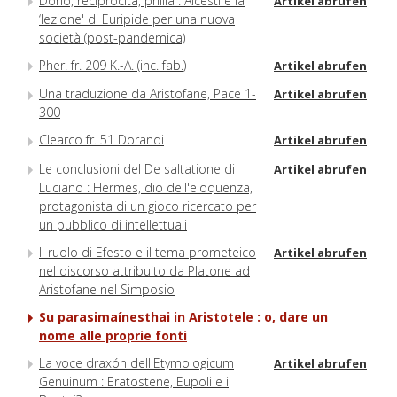
Dono, reciprocità, philia : Alcesti e la
Artikel abrufen
‘lezione' di Euripide per una nuova
società (post-pandemica)
Pher. fr. 209 K.-A. (inc. fab.)
Artikel abrufen
Una traduzione da Aristofane, Pace 1-
Artikel abrufen
300
Clearco fr. 51 Dorandi
Artikel abrufen
Le conclusioni del De saltatione di
Artikel abrufen
Luciano : Hermes, dio dell'eloquenza,
protagonista di un gioco ricercato per
un pubblico di intellettuali
Il ruolo di Efesto e il tema prometeico
Artikel abrufen
nel discorso attribuito da Platone ad
Aristofane nel Simposio
Su parasimaínesthai in Aristotele : o, dare un
nome alle proprie fonti
La voce draxón dell'Etymologicum
Artikel abrufen
Genuinum : Eratostene, Eupoli e i