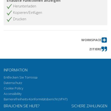
Erlaubte Funktionen anzeigen
Herunterladen
Kopieren/Einfügen
Drucken
WORKSPACE
ZITIERE
INFORMATION
Entfecken Sie Torrossa
Datenschutz
Cookie Policy
Accessibility
Barrierefreiheits-Konformitätsbericht (VPAT)
BRAUCHEN SIE HILFE?
SICHERE ZAHLUNGEN